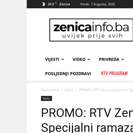
C
24.5
Petak, 7 Augusta, 2026
Zenica
zenicainfo.ba
VIJESTI
VIDEO
PRIVREDA
POSLJEDNJI POZDRAVI
Naslovnica
Naše
PROMO: RTV Zenica priprema Sp
Naše
PROMO: RTV Zen
Specijalni ramaz