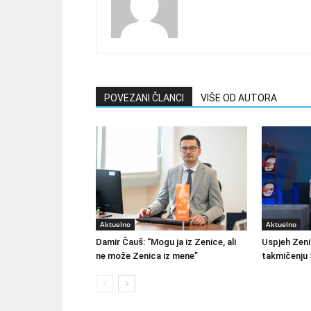
POVEZANI ČLANCI
VIŠE OD AUTORA
Aktuelno
Aktuelno
Damir Čauš: “Mogu ja iz Zenice, ali
Uspjeh Zeni
ne može Zenica iz mene”
takmičenju 