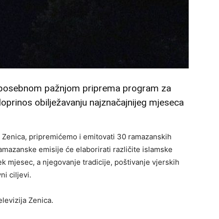
 s posebnom pažnjom priprema program za
oprinos obilježavanju najznačajnijeg mjeseca
 Zenica, pripremićemo i emitovati 30 ramazanskih
ramazanske emisije će elaborirati različite islamske
k mjesec, a njegovanje tradicije, poštivanje vjerskih
i ciljevi.
levizija Zenica.