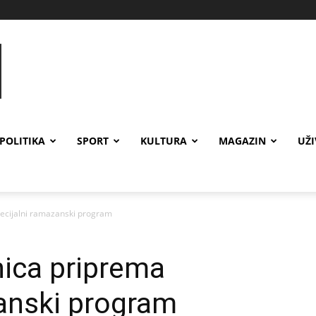
POLITIKA
SPORT
KULTURA
MAGAZIN
UŽ
ecijalni ramazanski program
ica priprema
anski program