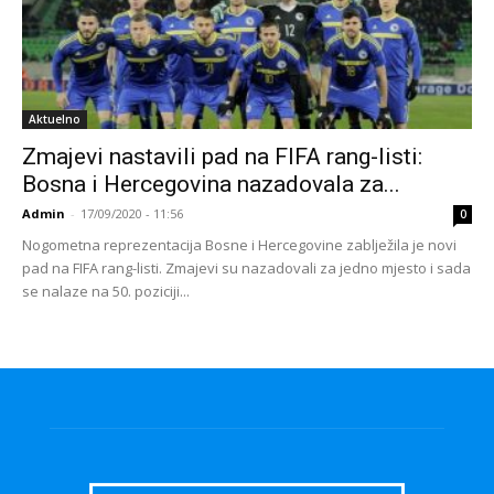
Aktuelno
Zmajevi nastavili pad na FIFA rang-listi:
Bosna i Hercegovina nazadovala za...
Admin
-
17/09/2020 - 11:56
0
Nogometna reprezentacija Bosne i Hercegovine zablježila je novi
pad na FIFA rang-listi. Zmajevi su nazadovali za jedno mjesto i sada
se nalaze na 50. poziciji...