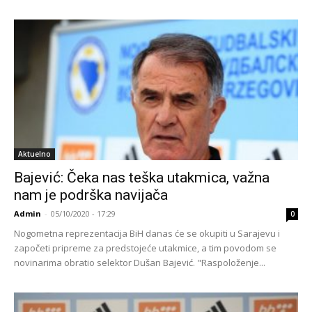
Aktuelno
Bajević: Čeka nas teška utakmica, važna
nam je podrška navijača
Admin
-
05/10/2020 - 17:29
0
Nogometna reprezentacija BiH danas će se okupiti u Sarajevu i
započeti pripreme za predstojeće utakmice, a tim povodom se
novinarima obratio selektor Dušan Bajević. "Raspoloženje...