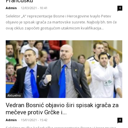
Francusku
Admin
-
12/03/2021 - 10:41
0
Selektor „A“ reprezentacije Bosne i Hercegovine Ivaylo Petev
objavio je spisak igrača za martovske susrete. Najbolji bh. tim će
ovaj ciklus započeti gostujućom utakmicom kvalifikacija...
Aktuelno
Vedran Bosnić objavio širi spisak igrača za
mečeve protiv Grčke i...
Admin
-
15/01/2021 - 15:42
0
Selektor muške košarkaške reprezentacije Bosne i Hercegovine