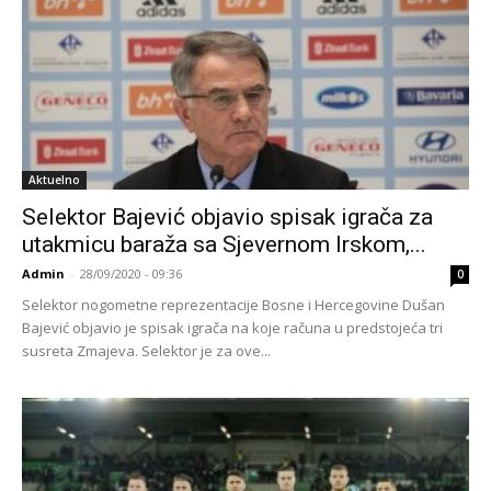
Aktuelno
Selektor Bajević objavio spisak igrača za
utakmicu baraža sa Sjevernom Irskom,...
Admin
-
28/09/2020 - 09:36
0
Selektor nogometne reprezentacije Bosne i Hercegovine Dušan
Bajević objavio je spisak igrača na koje računa u predstojeća tri
susreta Zmajeva. Selektor je za ove...