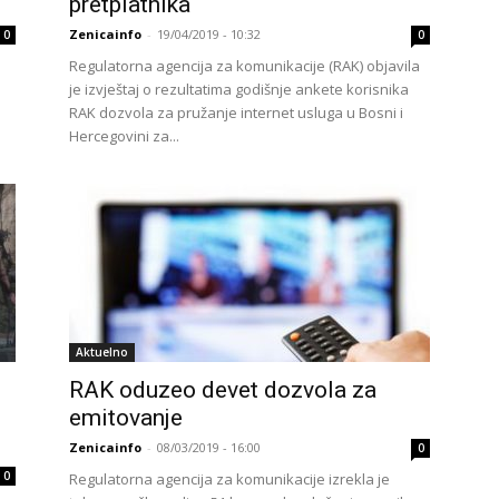
pretplatnika
Zenicainfo
-
19/04/2019 - 10:32
0
0
Regulatorna agencija za komunikacije (RAK) objavila
je izvještaj o rezultatima godišnje ankete korisnika
RAK dozvola za pružanje internet usluga u Bosni i
Hercegovini za...
Aktuelno
RAK oduzeo devet dozvola za
emitovanje
Zenicainfo
-
08/03/2019 - 16:00
0
0
Regulatorna agencija za komunikacije izrekla je