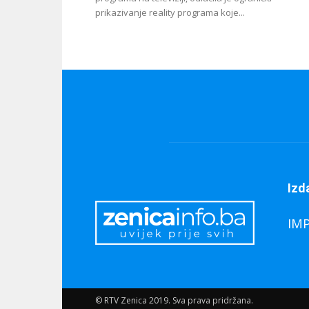
prikazivanje reality programa koje...
Izd
IM
© RTV Zenica 2019. Sva prava pridržana.