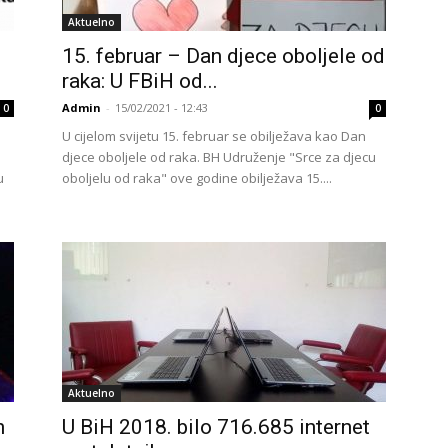
Aktuelno
15. februar – Dan djece oboljele od
raka: U FBiH od...
Admin
-
15/02/2021 - 12:43
0
0
U cijelom svijetu 15. februar se obilježava kao Dan
djece oboljele od raka. BH Udruženje "Srce za djecu
u
oboljelu od raka" ove godine obilježava 15....
Aktuelno
n
U BiH 2018. bilo 716.685 internet