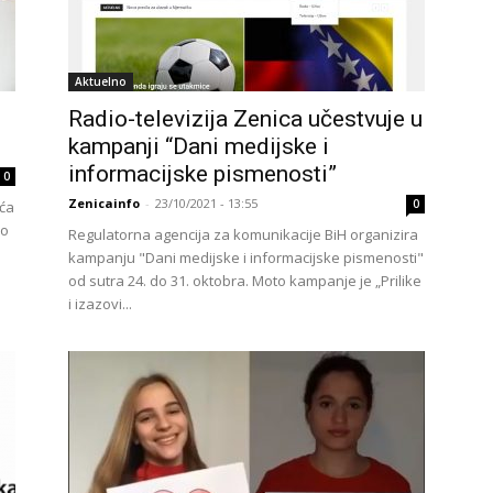
Aktuelno
Radio-televizija Zenica učestvuje u
kampanji “Dani medijske i
informacijske pismenosti”
0
Zenicainfo
-
23/10/2021 - 13:55
0
eća
ko
Regulatorna agencija za komunikacije BiH organizira
kampanju "Dani medijske i informacijske pismenosti"
od sutra 24. do 31. oktobra. Moto kampanje je „Prilike
i izazovi...