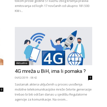
tokom prošle godine 51 kaznu zbog kršenja pravila
emitovanja od kojih 17 novčanih od ukupno 181.500
KM i...
Aktuelno
4G mreža u BiH, ima li pomaka ?
06/02/2019 - 08:42
0
Sastanak aktera uključenih u proces uvođenja
mobilne telekomunikacijske mreže četvrte generacije
0
trebao bi biti održan danas u sjedištu Regulatorne
agencije za komunikacije. Na ovom...