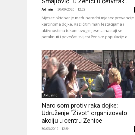
Smajlović” u Zenici u četvrtak...
Admin
-
30/09/2020 - 12:29
Mjesec oktobar je međunarodni mjesec prevencije
karcinoma dojke. Različitim manifestacijama i
aktivnostima tokom ovog mjeseca nastoji se
potaknuti i povećati svijest ženske populacije o...
Aktuelno
Narcisom protiv raka dojke:
Udruženje “Život” organizovalo
akciju u centru Zenice
30/03/2019 - 12:54