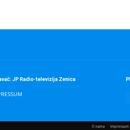
avač: JP Radio-televizija Zenica
P
PRESSUM
O nama
Impressum