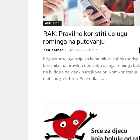
Aktuelno
RAK: Pravilno koristiti uslugu
rominga na putovanju
Zenicainfo
-
14/07/2023 - 16:57
Regulatorna agencija za komunikacije (RAK) podsj
korisnike na pravilnu upotrebu usluga rominga ka
ne bi došlo do visokih troškova prilikom korištenja
mobilnog telefona. Prije odlaska...