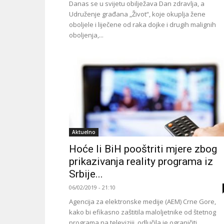
Danas se u svijetu obilježava Dan zdravlja, a
Udruženje građana „Život“, koje okuplja žene
oboljele i liječene od raka dojke i drugih malignih
oboljenja,...
Aktuelno
Hoće li BiH pooštriti mjere zbog
prikazivanja reality programa iz
Srbije...
06/02/2019 - 21:10
Agencija za elektronske medije (AEM) Crne Gore,
kako bi efikasno zaštitila maloljetnike od štetnog
programa na televiziji, odlučila je ograničiti