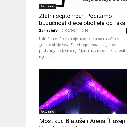
Aktuelno
Zlatni septembar: Podržimo
budućnost djece oboljele od raka
Zenicainfo
-
01/09/2021 - 12:16
Udruženje “Srce za djecu oboljelu od raka” i ove
godine obilježava Zlatni septembar – mjesec
podizanja svijesti o dječijem raku nizom aktivnosti 
mjesecu...
Aktuelno
Most kod Blatuše i Arena “Huseji