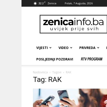
C
32.2
Petak, 7 Augusta, 2026
Zenica
zenicainfo.ba
VIJESTI
VIDEO
PRIVREDA
POSLJEDNJI POZDRAVI
Naslovnica
Tagovi
RAK
Tag: RAK