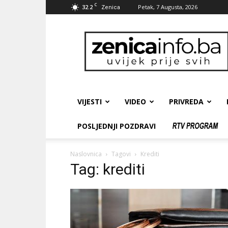
C
32.2
Petak, 7 Augusta, 2026
Zenica
zenicainfo.ba
VIJESTI
VIDEO
PRIVREDA
POSLJEDNJI POZDRAVI
Naslovnica
Tagovi
Krediti
Tag: krediti