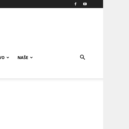
VO
NAŠE