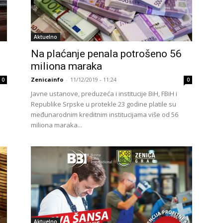
Aktuelno
Na plaćanje penala potrošeno 56
miliona maraka
Zenicainfo
-
11/12/2019 - 11:24
0
0
Javne ustanove, preduzeća i institucije BiH, FBiH i
Republike Srpske u protekle 23 godine platile su
međunarodnim kreditnim institucijama više od 56
miliona maraka...
Aktuelno