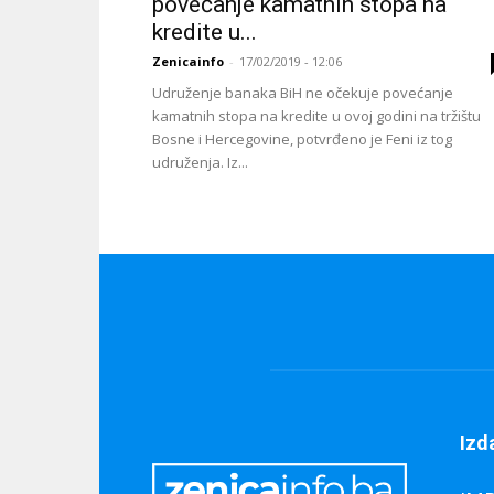
povećanje kamatnih stopa na
kredite u...
Zenicainfo
-
17/02/2019 - 12:06
Udruženje banaka BiH ne očekuje povećanje
kamatnih stopa na kredite u ovoj godini na tržištu
Bosne i Hercegovine, potvrđeno je Feni iz tog
udruženja. Iz...
Izd