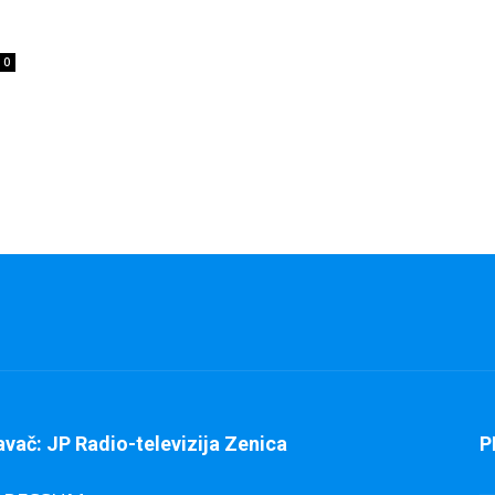
0
avač: JP Radio-televizija Zenica
P