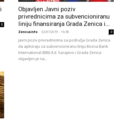
i
Objavljen Javni poziv
privrednicima za subvencioniranu
liniju finansiranja Grada Zenica i...
0
Zenicainfo
-
02/07/2019 - 16:38
0
Javni poziv privrednicima sa područja Grada Zenica
da apliciraju za subvencioniranu liniju Bosna Bank
International (BBI) d.d. Sarajevo i Grada Zenica
objavljen je na...