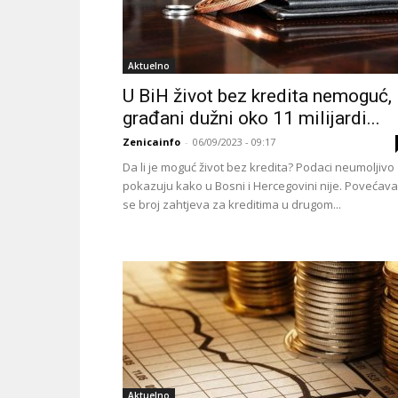
Aktuelno
U BiH život bez kredita nemoguć,
građani dužni oko 11 milijardi...
Zenicainfo
-
06/09/2023 - 09:17
Da li je moguć život bez kredita? Podaci neumoljivo
pokazuju kako u Bosni i Hercegovini nije. Povećava
se broj zahtjeva za kreditima u drugom...
Aktuelno