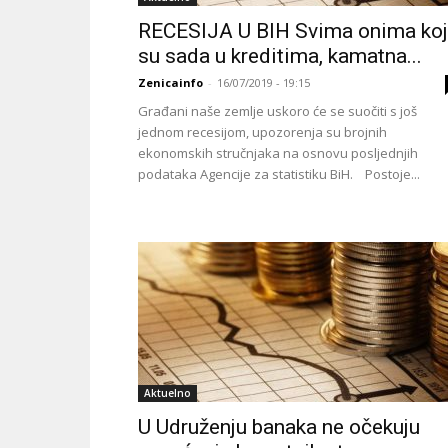
RECESIJA U BIH Svima onima koj
su sada u kreditima, kamatna...
Zenicainfo
-
16/07/2019 - 19:15
Građani naše zemlje uskoro će se suočiti s još
jednom recesijom, upozorenja su brojnih
ekonomskih stručnjaka na osnovu posljednjih
podataka Agencije za statistiku BiH. Postoje...
Aktuelno
U Udruženju banaka ne očekuju