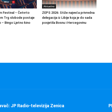
Aktuelno
m Festival – Četvrto
ZEPS 2026: Stiže najveća privredna
om Trg slobode postaje
delegacija iz Libije koja je do sada
 – Bingo Ljetno kino
posjetila Bosnu i Hercegovinu
avač: JP Radio-televizija Zenica
P