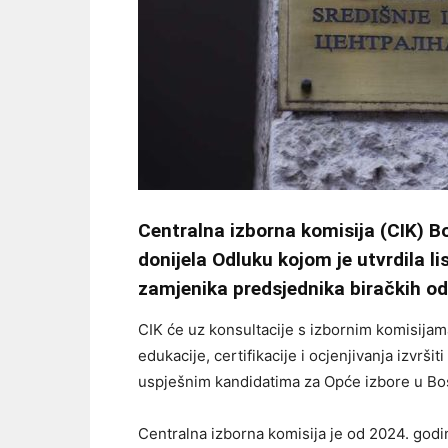
Centralna izborna komisija (CIK) Bo
donijela Odluku kojom je utvrdila l
zamjenika predsjednika biračkih od
CIK će uz konsultacije s izbornim komisija
edukacije, certifikacije i ocjenjivanja izvrši
uspješnim kandidatima za Opće izbore u Bos
Centralna izborna komisija je od 2024. godin