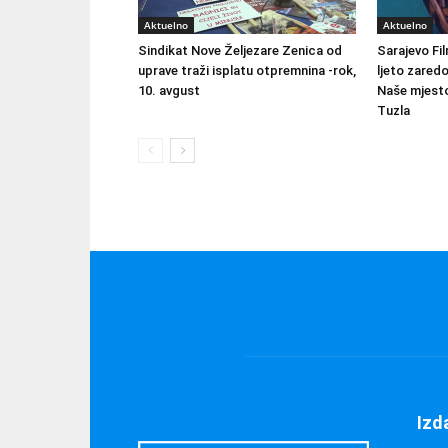
Aktuelno
Aktuelno
Sindikat Nove Željezare Zenica od
Sarajevo Fil
uprave traži isplatu otpremnina -rok,
ljeto zared
10. avgust
Naše mjesto
Tuzla
Izd