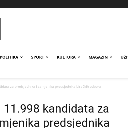
POLITIKA
SPORT
KULTURA
MAGAZIN
UŽ
didata za predsjednika i zamjenika predsjednika biračkih odbora
d 11.998 kandidata za
amjenika predsjednika