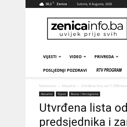
C
30.2
Subota, 8 Augusta, 2026
Zenica
zenicainfo.ba
VIJESTI
VIDEO
PRIVREDA
POSLJEDNJI POZDRAVI
Naslovnica
Aktuelno
Utvrđena lista od 11.998 kan
Aktuelno
Vijesti
Bosna i Hercegovina
Utvrđena lista o
predsjednika i z