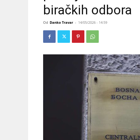
biračkih odbora
Od
Danko Travar
-
14/05/2026 - 14:59