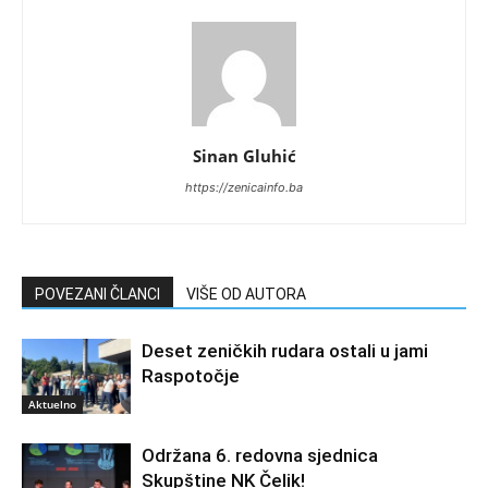
Sinan Gluhić
https://zenicainfo.ba
POVEZANI ČLANCI
VIŠE OD AUTORA
Deset zeničkih rudara ostali u jami
Raspotočje
Aktuelno
Održana 6. redovna sjednica
Skupštine NK Čelik!