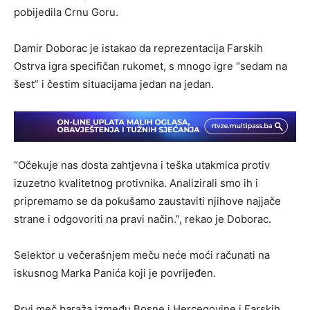
pobijedila Crnu Goru.
Damir Doborac je istakao da reprezentacija Farskih
Ostrva igra specifičan rukomet, s mnogo igre “sedam na
šest” i čestim situacijama jedan na jedan.
“Očekuje nas dosta zahtjevna i teška utakmica protiv
izuzetno kvalitetnog protivnika. Analizirali smo ih i
pripremamo se da pokušamo zaustaviti njihove najjače
strane i odgovoriti na pravi način.”, rekao je Doborac.
Selektor u večerašnjem meču neće moći računati na
iskusnog Marka Panića koji je povrijeđen.
Prvi meč baraža između Bosne i Hercegovine i Farskih