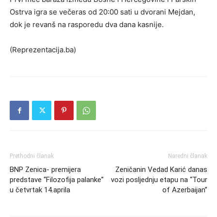
Ostrva igra se večeras od 20:00 sati u dvorani Mejdan,
dok je revanš na rasporedu dva dana kasnije.
(Reprezentacija.ba)
Prethodni članak
Naredni članak
BNP Zenica- premijera
Zeničanin Vedad Karić danas
predstave “Filozofija palanke”
vozi posljednju etapu na “Tour
u četvrtak 14.aprila
of Azerbaijan”