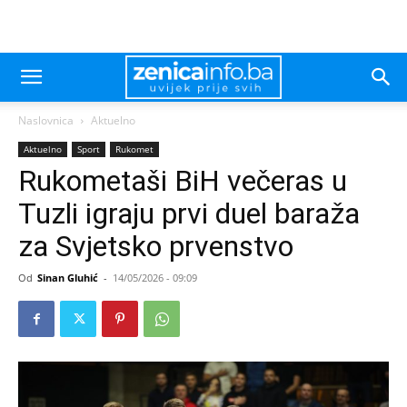
Naslovnica
Aktuelno
Aktuelno
Sport
Rukomet
Rukometaši BiH večeras u
Tuzli igraju prvi duel baraža
za Svjetsko prvenstvo
Od
Sinan Gluhić
-
14/05/2026 - 09:09