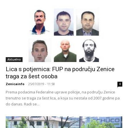
Aktuelno
Lica s potjernica: FUP na području Zenice
traga za šest osoba
Zenicainfo
-
25/07/2019 - 11:58
0
Prema podacima Federalne uprave policije, na području Zenice
trenutno se traga za šest lica, a koja su nestala od 2007.godine pa
do danas. Radi se...