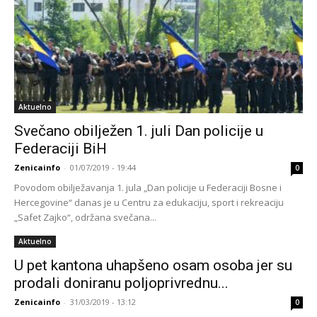
Aktuelno
Svečano obilježen 1. juli Dan policije u
Federaciji BiH
Zenicainfo
-
01/07/2019 - 19:44
0
Povodom obilježavanja 1. jula „Dan policije u Federaciji Bosne i
Hercegovine“ danas je u Centru za edukaciju, sport i rekreaciju
„Safet Zajko“, održana svečana...
Aktuelno
U pet kantona uhapšeno osam osoba jer su
prodali doniranu poljoprivrednu...
Zenicainfo
-
31/03/2019 - 13:12
0