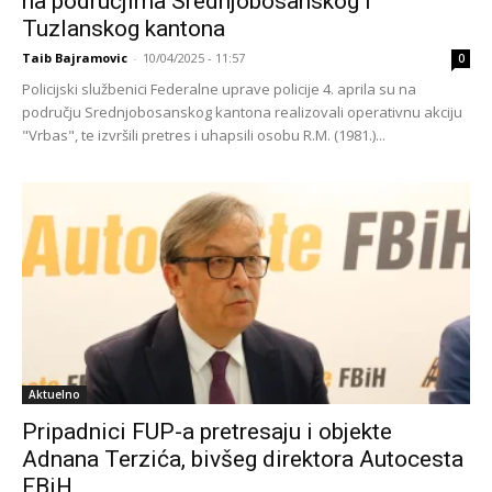
na područjima Srednjobosanskog i
Tuzlanskog kantona
Taib Bajramovic
-
10/04/2025 - 11:57
0
Policijski službenici Federalne uprave policije 4. aprila su na
području Srednjobosanskog kantona realizovali operativnu akciju
"Vrbas", te izvršili pretres i uhapsili osobu R.M. (1981.)...
Aktuelno
Pripadnici FUP-a pretresaju i objekte
Adnana Terzića, bivšeg direktora Autocesta
FBiH