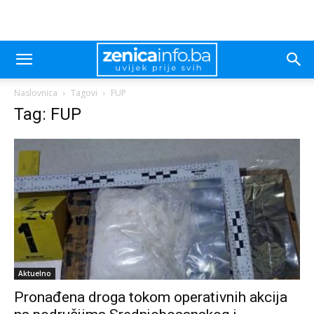
Naslovnica
Tagovi
FUP
Tag: FUP
Aktuelno
Pronađena droga tokom operativnih akcija