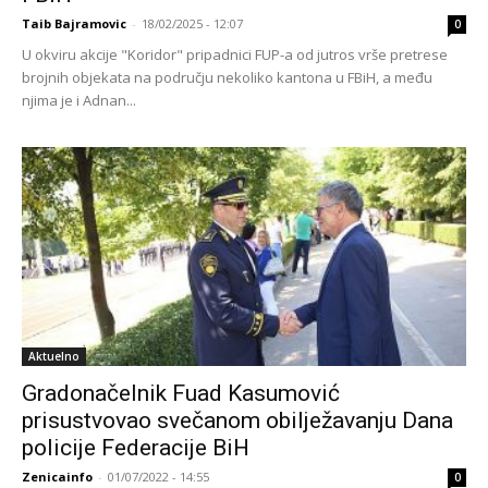
Taib Bajramovic
-
18/02/2025 - 12:07
0
U okviru akcije "Koridor" pripadnici FUP-a od jutros vrše pretrese
brojnih objekata na području nekoliko kantona u FBiH, a među
njima je i Adnan...
Aktuelno
Gradonačelnik Fuad Kasumović
prisustvovao svečanom obilježavanju Dana
policije Federacije BiH
Zenicainfo
-
01/07/2022 - 14:55
0