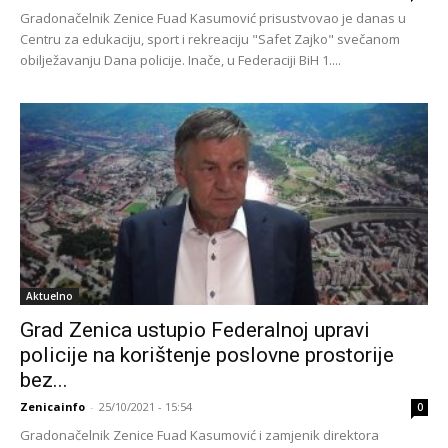
Gradonačelnik Zenice Fuad Kasumović prisustvovao je danas u
Centru za edukaciju, sport i rekreaciju "Safet Zajko" svečanom
obilježavanju Dana policije. Inače, u Federaciji BiH 1....
Aktuelno
Grad Zenica ustupio Federalnoj upravi
policije na korištenje poslovne prostorije
bez...
Zenicainfo
-
25/10/2021 - 15:54
0
Gradonačelnik Zenice Fuad Kasumović i zamjenik direktora