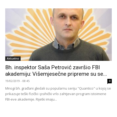
Aktuelno
Bh. inspektor Saša Petrović završio FBI
akademiju: Višemjesečne pripreme su se...
19/02/2019 - 08:45
0
Mnogi bh. građani gledali su popularnu seriju "Quantico" u kojoj se
prikazuje teški fizički i psihički vrlo zahtjevan program istoimene
FBI-eve akademije. Rijetki imaju...