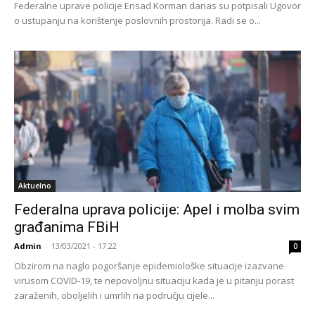
Federalne uprave policije Ensad Korman danas su potpisali Ugovor
o ustupanju na korištenje poslovnih prostorija. Radi se o...
Aktuelno
Federalna uprava policije: Apel i molba svim
građanima FBiH
Admin
-
13/03/2021 - 17:22
0
Obzirom na naglo pogoršanje epidemiološke situacije izazvane
virusom COVID-19, te nepovoljnu situaciju kada je u pitanju porast
zaraženih, oboljelih i umrlih na području cijele...