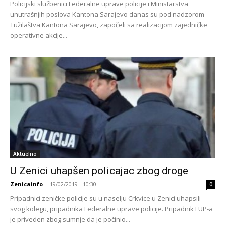
Policijski službenici Federalne uprave policije i Ministarstva
unutrašnjih poslova Kantona Sarajevo danas su pod nadzorom
Tužilaštva Kantona Sarajevo, započeli sa realizacijom zajedničke
operativne akcije...
Aktuelno
U Zenici uhapšen policajac zbog droge
Zenicainfo
-
19/02/2019 - 10:30
0
Pripadnici zeničke policije su u naselju Crkvice u Zenici uhapsili
svog kolegu, pripadnika Federalne uprave policije. Pripadnik FUP-a
je priveden zbog sumnje da je počinio...