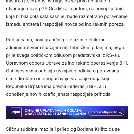
inistirao je, prenosi Istraga, da se prvo odlučuje o
otvaranju novog GP Gradiška, a potom, na novoj sjednici
koja bi bila pola sata kasnije, bude razmatrano poravnanje
između entiteta i raspodjeli novca od indirektnih poreza.
Podsjećamo, novi granični prijelaz nije blokiran
administrativnim slučajem niti tehničkim pitanjima, nego
prije svega političkom odlukom predstavnika iz RS-a u
Upravnom odboru Uprave za indirektno oporezivanje BiH.
Oni mjesecima odbijaju usvajanje odluke o poravnanju,
čime direktno onemogućavaju vraćanje duga koji
Republika Srpska ima prema Federaciji BiH, ali i
donošenje novih koeficijenata raspodjele prihoda.
Sličnu sudbina imao je i prijedlog Borjane Krišto da se