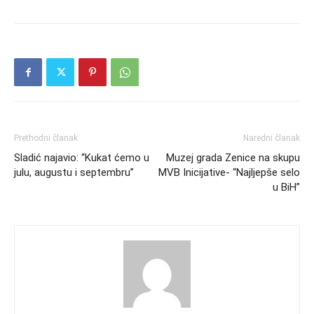
Prethodni članak
Naredni članak
Sladić najavio: “Kukat ćemo u
Muzej grada Zenice na skupu
julu, augustu i septembru”
MVB Inicijative- “Najljepše selo
u BiH”