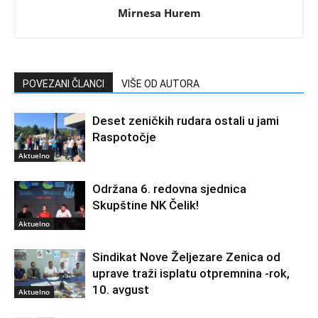
Mirnesa Hurem
POVEZANI ČLANCI
VIŠE OD AUTORA
Deset zeničkih rudara ostali u jami
Raspotočje
Aktuelno
Održana 6. redovna sjednica
Skupštine NK Čelik!
Aktuelno
Sindikat Nove Željezare Zenica od
uprave traži isplatu otpremnina -rok,
10. avgust
Aktuelno