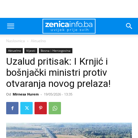
Naslovnica
Aktuelno
Aktuelno
Vijesti
Bosna i Hercegovina
Uzalud pritisak: I Krnjić i
bošnjački ministri protiv
otvaranja novog prelaza!
Od
Mirnesa Hurem
-
19/05/2026 - 13:35