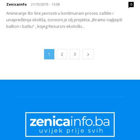
Zenicainfo
-
21/10/2019 - 15:08
0
Animiranje što šire javnosti u kontinuirani proces zaštite i
unapređenja okoliša, osnovni je cilj projekta „Biramo najljepši
balkon i baštu“ , kojeg Resursni ekološki...
1
2
3