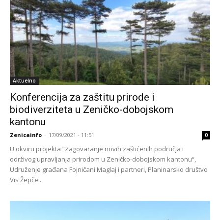
Aktuelno
Konferencija za zaštitu prirode i
biodiverziteta u Zeničko-dobojskom
kantonu
Zenicainfo
-
17/09/2021 - 11:51
0
U okviru projekta “Zagovaranje novih zaštićenih područja i
održivog upravljanja prirodom u Zeničko-dobojskom kantonu“,
Udruženje građana Fojničani Maglaj i partneri, Planinarsko društvo
Vis Žepče...