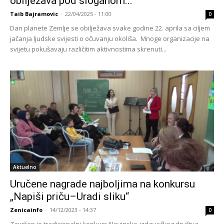
obilježava pod sloganom...
Taib Bajramovic
-
22/04/2025 - 11:00
0
Dan planete Zemlje se obilježava svake godine 22. aprila sa ciljem
jačanja ljudske svijesti o očuvanju okoliša. Mnoge organizacije na
svijetu pokušavaju različitim aktivnostima skrenuti...
Aktuelno
Uručene nagrade najboljima na konkursu
„Napiši priču–Uradi sliku“
Zenicainfo
-
14/12/2023 - 14:37
0
Završen je tradicionalni konkurs Novinsko-izdavačkog društva