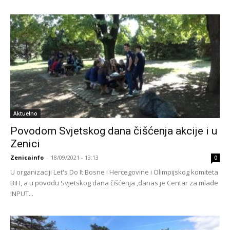
Aktuelno
Povodom Svjetskog dana čišćenja akcije i u
Zenici
Zenicainfo
-
18/09/2021 - 13:13
0
U organizaciji Let's Do It Bosne i Hercegovine i Olimpijskog komiteta
BiH, a u povodu Svjetskog dana čišćenja ,danas je Centar za mlade
INPUT...