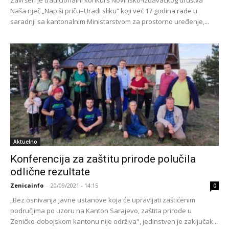
Naša riječ „Napiši priču–Uradi sliku“ koji već 17 godina rade u
saradnji sa kantonalnim Ministarstvom za prostorno uređenje,...
Aktuelno
Konferencija za zaštitu prirode polučila
odlične rezultate
Zenicainfo
-
20/09/2021 - 14:15
0
„Bez osnivanja javne ustanove koja će upravljati zaštićenim
područjima po uzoru na Kanton Sarajevo, zaštita prirode u
Zeničko-dobojskom kantonu nije održiva", jedinstven je zaključak...