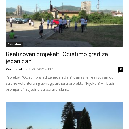
Aktuelno
Realizovan projekat: “Očistimo grad za
jedan dan”
Zenicainfo
-
21/08/2021 - 13:15
0
Projekat "Očistimo grad za jedan dan" danas je realizovan od
strane volontera i glavnog partnera projekta "Rijeke BiH - budi
promjena" zajedno sa partnerskim...