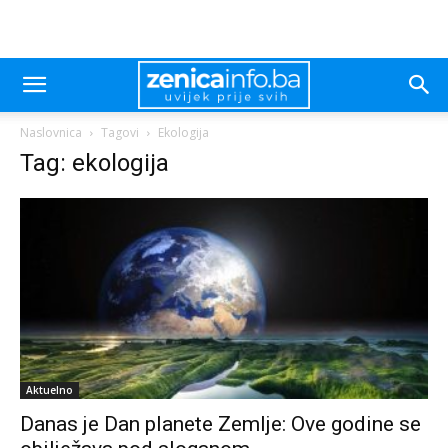
Naslovnica
Tagovi
Ekologija
Tag: ekologija
Aktuelno
Danas je Dan planete Zemlje: Ove godine se