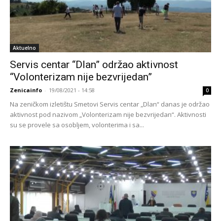
Aktuelno
Servis centar “Dlan” održao aktivnost
“Volonterizam nije bezvrijedan”
Zenicainfo
-
19/08/2021 - 14:58
0
Na zeničkom izletištu Smetovi Servis centar „Dlan“ danas je održao
aktivnost pod nazivom „Volonterizam nije bezvrijedan“. Aktivnosti
su se provele sa osobljem, volonterima i sa...