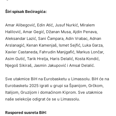
Širi spisak Bećiragića:
Amar Alibegović, Edin Atić, Jusuf Nurkić, Miralem
Halilović, Amar Gegić, Džanan Musa, Ajdin Penava,
Aleksandar Lazić, Sani Čampara, Adin Vrabac, Adnan
Arslanagić, Kenan Kamenjaš, Ismet Sejfić, Luka Garza,
Xavier Castaneda, Fahrudin Manjgafić, Markus Lončar,
Asim Gutić, Tarik Hrelja, Haris Delalić, Kosta Kondić,
Njegoš Sikiraš, Jasmin Jakupović i Amsal Delalić.
Sve utakmice BiH na Eurobasketu u Limassolu. BiH će na
Eurobasketu 2025 igrati u grupi sa Španijom, Grčkom,
Italijom, Gruzijom i domaćinom Kiprom. Sve utakmice
naše selekcije odigrat će se u Limassolu.
Raspored susreta BiH: