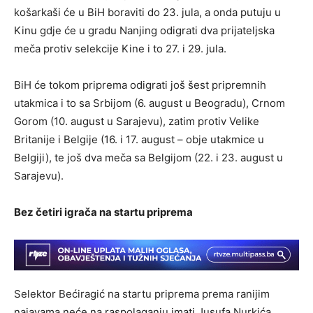
košarkaši će u BiH boraviti do 23. jula, a onda putuju u
Kinu gdje će u gradu Nanjing odigrati dva prijateljska
meča protiv selekcije Kine i to 27. i 29. jula.
BiH će tokom priprema odigrati još šest pripremnih
utakmica i to sa Srbijom (6. august u Beogradu), Crnom
Gorom (10. august u Sarajevu), zatim protiv Velike
Britanije i Belgije (16. i 17. august – obje utakmice u
Belgiji), te još dva meča sa Belgijom (22. i 23. august u
Sarajevu).
Bez četiri igrača na startu priprema
Selektor Bećiragić na startu priprema prema ranijim
najavama neće na raspolaganju imati Jusufa Nurkića,