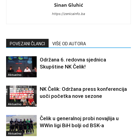
Sinan Gluhić
https://zenicainfo.ba
POVEZANI ČLANCI
VIŠE OD AUTORA
Održana 6. redovna sjednica
Skupštine NK Čelik!
Aktuelno
NK Čelik: Održana press konferencija
uoči početka nove sezone
Aktuelno
Čelik u generalnoj probi novajlija u
WWin ligi BiH bolji od BSK-a
Aktuelno