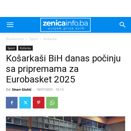
Naslovnica
Sport
Košarka
Sport
Košarka
Košarkaši BiH danas počinju
sa pripremama za
Eurobasket 2025
Od
Sinan Gluhić
-
18/07/2025 - 10:13