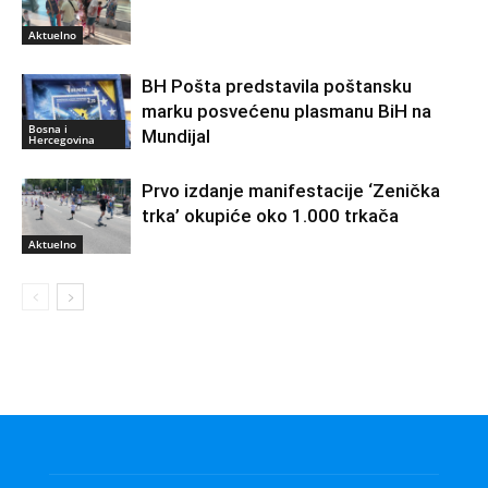
Aktuelno
BH Pošta predstavila poštansku
marku posvećenu plasmanu BiH na
Bosna i
Mundijal
Hercegovina
Prvo izdanje manifestacije ‘Zenička
trka’ okupiće oko 1.000 trkača
Aktuelno