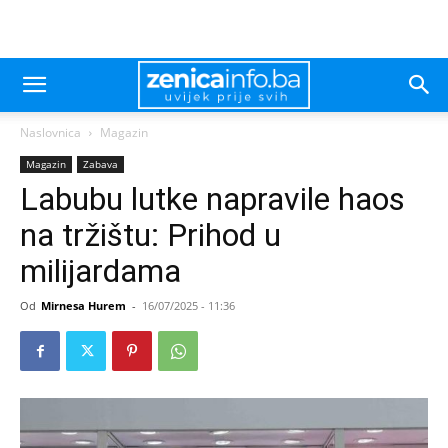
Naslovnica
Magazin
Magazin
Zabava
Labubu lutke napravile haos
na tržištu: Prihod u
milijardama
Od
Mirnesa Hurem
-
16/07/2025 - 11:36