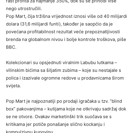
rast profita za najmanje 350%, dok su se prihodi više
nego utrostručili.
Pop Mart, čija tržišna vrijednost iznosi više od 40 milijardi
dolara (31,6 milijardi funti), također je saopćio da je
povećana profitabilnost rezultat veće prepoznatljivosti
brenda na globalnom nivou i bolje kontrole troškova, piše
BBC.
Kolekcionari su opsjednuti viralnim Labubu lutkama –
vilinskim bićima sa šiljatim zubima – koje su nestajale s
polica i izazivale ogromne redove u prodavnicama širom
svijeta.
Pop Mart je najpoznatiji po prodaji igračaka u tzv. “blind
box” pakovanjima – kutijama koje ne otkrivaju sadržaj dok
se ne otvore. Ovakav marketinški trik suočava se s
kritikama jer potiče ponašanje slično kockanju i
kompulzivnu kupovinu.