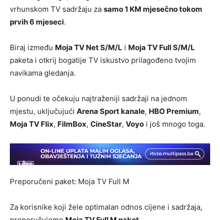
vrhunskom TV sadržaju za
samo 1 KM mjesečno tokom
prvih 6 mjeseci
.
Biraj između
Moja TV Net S/M/L
i
Moja TV Full S/M/L
paketa i otkrij bogatije TV iskustvo prilagođeno tvojim
navikama gledanja.
U ponudi te očekuju najtraženiji sadržaji na jednom
mjestu, uključujući
Arena Sport kanale
,
HBO Premium
,
Moja TV Flix
,
FilmBox
,
CineStar
,
Voyo
i još mnogo toga.
Preporučeni paket: Moja TV Full M
Za korisnike koji žele optimalan odnos cijene i sadržaja,
preporučujemo
Moja TV Full M paket
.