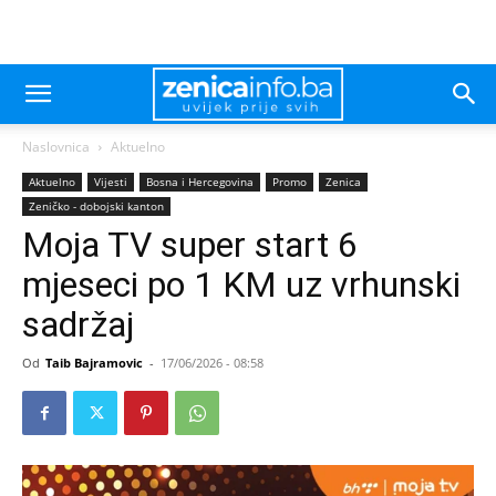
Naslovnica
Aktuelno
Aktuelno
Vijesti
Bosna i Hercegovina
Promo
Zenica
Zeničko - dobojski kanton
Moja TV super start 6
mjeseci po 1 KM uz vrhunski
sadržaj
Od
Taib Bajramovic
-
17/06/2026 - 08:58