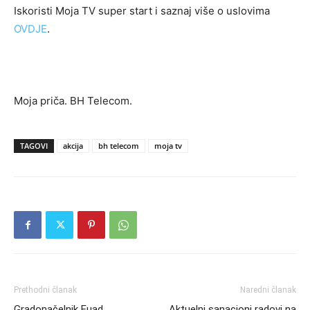
Iskoristi Moja TV super start i saznaj više o uslovima
OVDJE
.
Moja priča. BH Telecom.
TAGOVI
akcija
bh telecom
moja tv
Prethodni članak
Naredni članak
Gradonačelnik Fuad
Aktuelni sanacioni radovi na