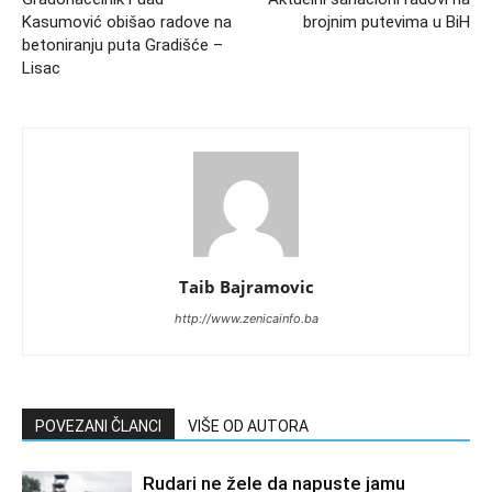
Kasumović obišao radove na
brojnim putevima u BiH
betoniranju puta Gradišće –
Lisac
Taib Bajramovic
http://www.zenicainfo.ba
POVEZANI ČLANCI
VIŠE OD AUTORA
Rudari ne žele da napuste jamu