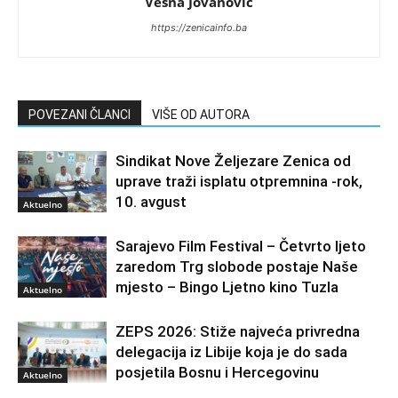
Vesna Jovanovic
https://zenicainfo.ba
POVEZANI ČLANCI
VIŠE OD AUTORA
Sindikat Nove Željezare Zenica od
uprave traži isplatu otpremnina -rok,
10. avgust
Aktuelno
Sarajevo Film Festival – Četvrto ljeto
zaredom Trg slobode postaje Naše
mjesto – Bingo Ljetno kino Tuzla
Aktuelno
ZEPS 2026: Stiže najveća privredna
delegacija iz Libije koja je do sada
posjetila Bosnu i Hercegovinu
Aktuelno