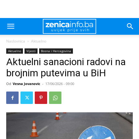
Naslovnica
Aktuelno
Aktuelno
Vijesti
Bosna i Hercegovina
Aktuelni sanacioni radovi na
brojnim putevima u BiH
Od
Vesna Jovanovic
-
17/06/2026 - 09:00