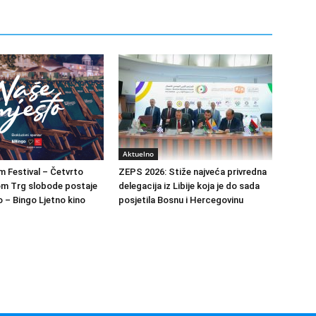
Aktuelno
m Festival – Četvrto
ZEPS 2026: Stiže najveća privredna
om Trg slobode postaje
delegacija iz Libije koja je do sada
 – Bingo Ljetno kino
posjetila Bosnu i Hercegovinu