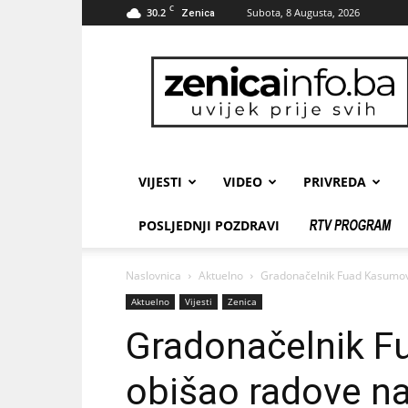
C
30.2
Subota, 8 Augusta, 2026
Zenica
zenicainfo.ba
VIJESTI
VIDEO
PRIVREDA
POSLJEDNJI POZDRAVI
Naslovnica
Aktuelno
Gradonačelnik Fuad Kasumovi
Aktuelno
Vijesti
Zenica
Gradonačelnik F
obišao radove na