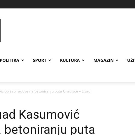
POLITIKA
SPORT
KULTURA
MAGAZIN
UŽ
ć obišao radove na betoniranju puta Gradišće – Lisac
uad Kasumović
 betoniranju puta