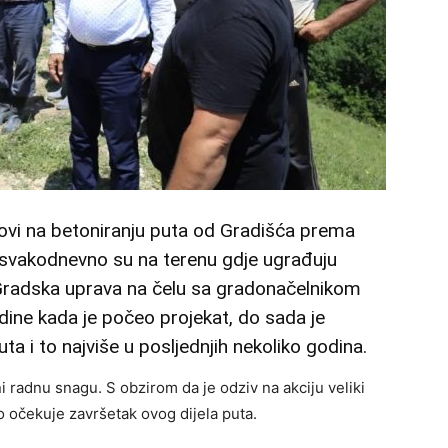
dovi na betoniranju puta od Gradišća prema
a svakodnevno su na terenu gdje ugrađuju
 Gradska uprava na čelu sa gradonačelnikom
e kada je počeo projekat, do sada je
a i to najviše u posljednjih nekoliko godina.
 radnu snagu. S obzirom da je odziv na akciju veliki
o očekuje završetak ovog dijela puta.