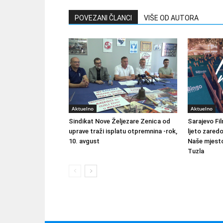
POVEZANI ČLANCI
VIŠE OD AUTORA
Aktuelno
Aktuelno
Sindikat Nove Željezare Zenica od
Sarajevo Fil
uprave traži isplatu otpremnina -rok,
ljeto zared
10. avgust
Naše mjesto
Tuzla