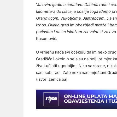
“J
a ovim ljudima čestitam. Danima rade i ev
kilometara do Lisca, a poslije toga idemo p
Orahovicom, Vukotićima, Jastrepcem. Da smo 
iznos. Ovako grad im obezbjedi mreže i bet
počastim i da im iskažem zahvalnost za ovo š
Kasumović.
U vrmenu kada svi očekuju da im neko drug
Gradišća i okolnih sela su najbolji primjer k
život učiniti ugodnijim. Niko sa strane, nika
sam sebi radi. Zato neka nam mještani Gradi
(izvor: zenica.ba)