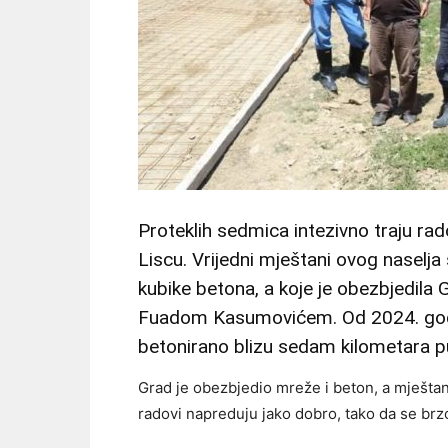
Proteklih sedmica intezivno traju ra
Liscu. Vrijedni mještani ovog naselj
kubike betona, a koje je obezbjedila
Fuadom Kasumovićem. Od 2024. godin
betonirano blizu sedam kilometara put
Grad je obezbjedio mreže i beton, a mještani
radovi napreduju jako dobro, tako da se brz