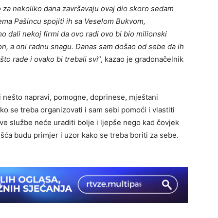
o za nekoliko dana završavaju ovaj dio skoro sedam
rema Pašincu spojiti ih sa Veselom Bukvom,
dali nekoj firmi da ovo radi ovo bi bio milionski
on, a oni radnu snagu. Danas sam došao od sebe da ih
to rade i ovako bi trebali svi
”, kazao je gradonačelnik
i nešto napravi, pomogne, doprinese, mještani
ako se treba organizovati i sam sebi pomoći i vlastiti
kve službe neće uraditi bolje i ljepše nego kad čovjek
šća budu primjer i uzor kako se treba boriti za sebe.