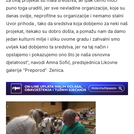
za ovaj projekat su mala sredstva, ali ipak ćemo moći
puno toga uraditi, jer sve nevladine organizacije, koje su
danas ovdje, neprofitne su organizacije i nemamo stalni
izvor prihoda , tako da sredstva koja dobijemo za neki naš
projekat, itekako su dobro došla, a pomažu nam da damo
jedan kulturni milje i sliku ovome gradu i zahvalni smo
uvijek kad dobijemo ta sredstva, jer na taj način i
opstajemo i pokazujemo ono što je naša osnovna
djelatnost”, navodi Amna Sofić, predsjednica Likovne
galerije “Preporod” Zenica.