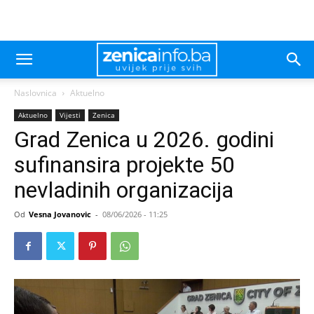
Naslovnica
Aktuelno
Aktuelno
Vijesti
Zenica
Grad Zenica u 2026. godini
sufinansira projekte 50
nevladinih organizacija
Od
Vesna Jovanovic
-
08/06/2026 - 11:25