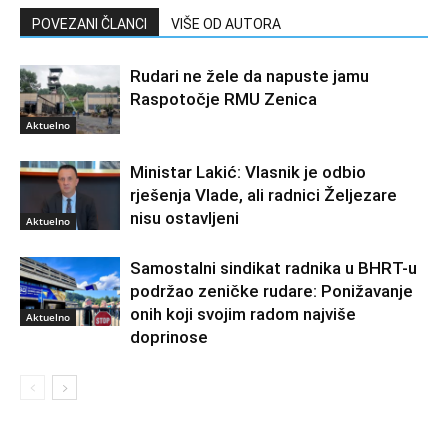
POVEZANI ČLANCI
VIŠE OD AUTORA
Rudari ne žele da napuste jamu
Raspotočje RMU Zenica
Aktuelno
Ministar Lakić: Vlasnik je odbio
rješenja Vlade, ali radnici Željezare
nisu ostavljeni
Aktuelno
Samostalni sindikat radnika u BHRT-u
podržao zeničke rudare: Ponižavanje
onih koji svojim radom najviše
Aktuelno
doprinose