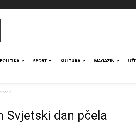
POLITIKA
SPORT
KULTURA
MAGAZIN
UŽ
an pčela
n Svjetski dan pčela