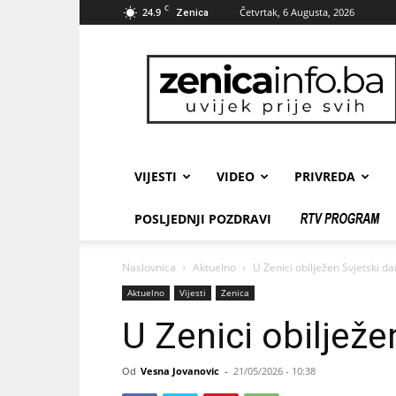
C
24.9
Četvrtak, 6 Augusta, 2026
Zenica
zenicainfo.ba
VIJESTI
VIDEO
PRIVREDA
POSLJEDNJI POZDRAVI
Naslovnica
Aktuelno
U Zenici obilježen Svjetski d
Aktuelno
Vijesti
Zenica
U Zenici obilježe
Od
Vesna Jovanovic
-
21/05/2026 - 10:38