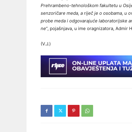
Prehrambeno-tehnološkom fakultetu u Osijek
senzoričare meda, a riječ je o osobama, u 
probe meda i odgovarajuće laboratorijske ana
ne
“, pojašnjava, u ime oragnizatora, Admir 
(V.J.)