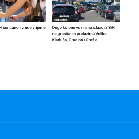
Aktuelno
H sunčano i vruće vrijeme
Duge kolone vozila na izlazu iz BiH
na graničnim prelazima Velika
Kladuša, Gradina i Orašje