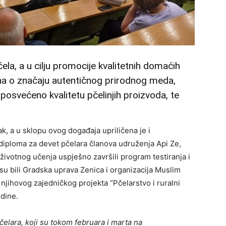
čela, a u cilju promocije kvalitetnih domaćih
ana o značaju autentičnog prirodnog meda,
posvećeno kvalitetu pčelinjih proizvoda, te
ak, a u sklopu ovog događaja upriličena je i
 diploma za devet pčelara članova udruženja Api Ze,
oživotnog učenja uspješno završili program testiranja i
su bili Gradska uprava Zenica i organizacija Muslim
 njihovog zajedničkog projekta “Pčelarstvo i ruralni
odine.
čelara, koji su tokom februara i marta na