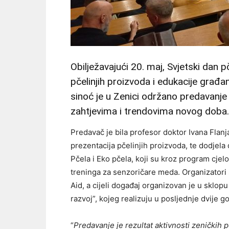
Obilježavajući 20. maj, Svjetski dan p
pčelinjih proizvoda i edukacije građ
sinoć je u Zenici održano predavanje 
zahtjevima i trendovima novog doba.
Predavač je bila profesor doktor Ivana Flanj
prezentacija pčelinjih proizvoda, te dodjela
Pčela i Eko pčela, koji su kroz program cjel
treninga za senzoričare meda. Organizatori 
Aid, a cijeli događaj organizovan je u sklopu
razvoj”, kojeg realizuju u posljednje dvije g
“
Predavanje je rezultat aktivnosti zeničkih p