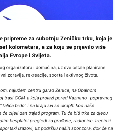
e pripreme za subotnju Zeničku trku, koja je
et kolometara, a za koju se prijavilo više
lja Evrope i Svijeta.
eg organizatora i domaćina, uz sve ostale planirane
ival zdravlja, rekreacije, sporta i aktivnog života.
samom, najužem centru garad Zenice, na Obalnom
noj trasi GGM-a koja prolazi pored Kazneno- popravnog
“Talića brdo” i na kraju svi se okuplti kod naše
će cijeli dan trajati program. Tu će biti trke za djecu
zatim besplatni pregledi za građane, radionice, treninzi
sportski izazovi, uz podršku naših sponzora, dok će na