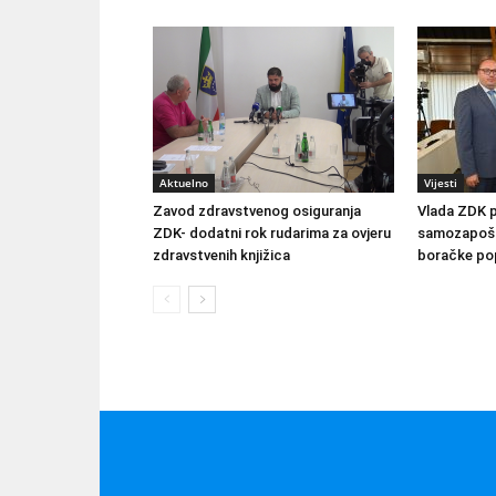
Aktuelno
Vijesti
Zavod zdravstvenog osiguranja
Vlada ZDK 
ZDK- dodatni rok rudarima za ovjeru
samozapošlj
zdravstvenih knjižica
boračke pop