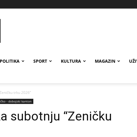
POLITIKA
SPORT
KULTURA
MAGAZIN
UŽ
Zeničku trku 2026”
ičko - dobojski kanton
a subotnju “Zeničku