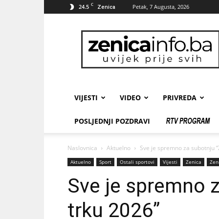
C
24.5
Petak, 7 Augusta, 2026
Zenica
zenicainfo.ba
VIJESTI
VIDEO
PRIVREDA
POSLJEDNJI POZDRAVI
Naslovnica
Aktuelno
Sve je spremno za subotnju “
Aktuelno
Sport
Ostali sportovi
Vijesti
Zenica
Zen
Sve je spremno z
trku 2026”