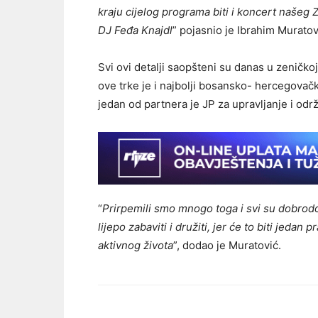
kraju cijelog programa biti i koncert našeg 
DJ Feđa Knajdl
” pojasnio je Ibrahim Muratov
Svi ovi detalji saopšteni su danas u zenič
ove trke je i najbolji bosansko- hercegovačk
jedan od partnera je JP za upravljanje i odr
“
Prirpemili smo mnogo toga i svi su dobrodo
lijepo zabaviti i družiti, jer će to biti jedan pr
aktivnog života
”, dodao je Muratović.