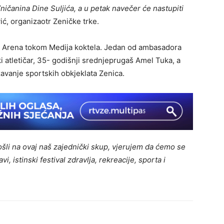
Zničanina Dine Suljića, a u petak navečer će nastupiti
ić, organizaotr Zeničke trke.
koj Arena tokom Medija koktela. Jedan od ambasadora
i atletičar, 35- godišnji srednjeprugaš Amel Tuka, a
žavanje sportskih obkjeklata Zenica.
šli na ovaj naš zajednički skup, vjerujem da ćemo se
avi, istinski
festival zdravlja, rekreacije, sporta i