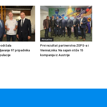
Aktuelno
podržala
Prvi rezultat partnerstva ZEPS-a i
avanje 97 pripadnika
ViennaLinka: Na sajam stiže 15
ulacije
kompanija iz Austrije