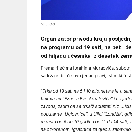
Foto: S.G.
Organizator privodu kraju posljednj
na programu od 19 sati, na pet i des
od hiljadu učesnika iz desetak zema
Prema riječima Ibrahima Muraovića, subotnj
sadržaje, bit će ovo jedan pravi, istinski fest
“
Trka od 19 sati na 5 i 10 kilometara je u 
bulevarau “Ezhera Eze Arnatovića” i na jed
zavoda, zatim će se trkači spuštati niz Ulicu 
popularne “Uglovnice”, u Ulici “Londža”, gdje 
uzrasta od 6 do 10 godina od 11 do 14 sati, 
na otvorenom, igraonice za djecu, zabavnio 