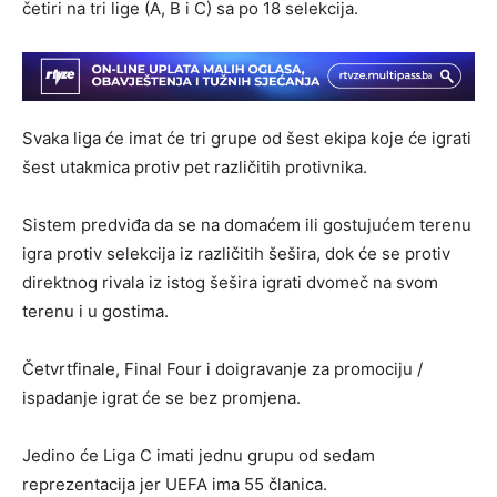
četiri na tri lige (A, B i C) sa po 18 selekcija.
Svaka liga će imat će tri grupe od šest ekipa koje će igrati
šest utakmica protiv pet različitih protivnika.
Sistem predviđa da se na domaćem ili gostujućem terenu
igra protiv selekcija iz različitih šešira, dok će se protiv
direktnog rivala iz istog šešira igrati dvomeč na svom
terenu i u gostima.
Četvrtfinale, Final Four i doigravanje za promociju /
ispadanje igrat će se bez promjena.
Jedino će Liga C imati jednu grupu od sedam
reprezentacija jer UEFA ima 55 članica.