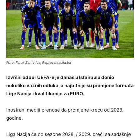
Foto: Faruk Zametica, Reprezentacija.ba
Izvršni odbor UEFA-e je danas u Istanbulu donio
nekoliko važnih odluka, a najbitnije su promjene formata
Lige Nacija i kvalifikacije za EURO.
Inostrani mediji prenose da promjene kreću od 2028.
godine.
Liga Nacija će od sezone 2028. / 2029. preći sa sadašnje