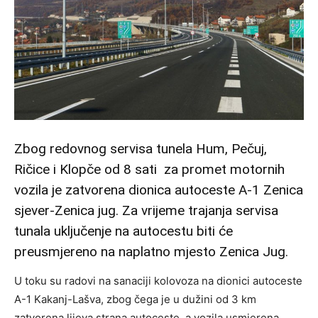
Zbog redovnog servisa tunela Hum, Pečuj,
Ričice i Klopče od 8 sati za promet motornih
vozila je zatvorena dionica autoceste A-1 Zenica
sjever-Zenica jug. Za vrijeme trajanja servisa
tunala uključenje na autocestu biti će
preusmjereno na naplatno mjesto Zenica Jug.
U toku su radovi na sanaciji kolovoza na dionici autoceste
A-1 Kakanj-Lašva, zbog čega je u dužini od 3 km
zatvorena lijeva strana autoceste, a vozila usmjerena