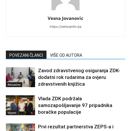
Vesna Jovanovic
https://zenicainfo.ba
POVEZANI ČLANCI
VIŠE OD AUTORA
Zavod zdravstvenog osiguranja ZDK-
dodatni rok rudarima za ovjeru
zdravstvenih knjižica
Aktuelno
Vlada ZDK podržala
samozapošljavanje 97 pripadnika
boračke populacije
Vijesti
Prvi rezultat partnerstva ZEPS-a i