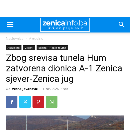
Naslovnica
Aktuelno
Aktuelno
Vijesti
Bosna i Hercegovina
Zbog srevisa tunela Hum
zatvorena dionica A-1 Zenica
sjever-Zenica jug
Od
Vesna Jovanovic
-
11/05/2026 - 09:00