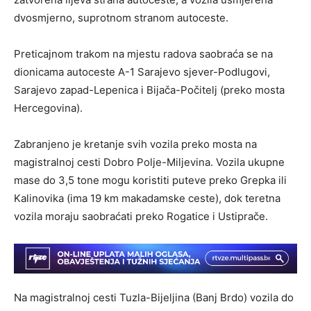
dvosmjerno, suprotnom stranom autoceste.
Preticajnom trakom na mjestu radova saobraća se na
dionicama autoceste A-1 Sarajevo sjever-Podlugovi,
Sarajevo zapad-Lepenica i Bijača-Počitelj (preko mosta
Hercegovina).
Zabranjeno je kretanje svih vozila preko mosta na
magistralnoj cesti Dobro Polje-Miljevina. Vozila ukupne
mase do 3,5 tone mogu koristiti puteve preko Grepka ili
Kalinovika (ima 19 km makadamske ceste), dok teretna
vozila moraju saobraćati preko Rogatice i Ustiprače.
Na magistralnoj cesti Tuzla-Bijeljina (Banj Brdo) vozila do