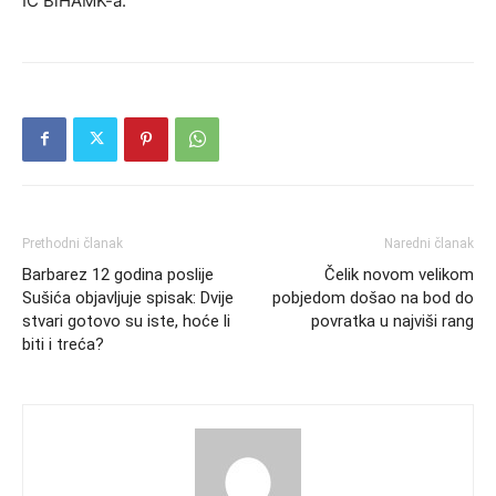
IC BiHAMK-a.
Prethodni članak
Naredni članak
Barbarez 12 godina poslije
Čelik novom velikom
Sušića objavljuje spisak: Dvije
pobjedom došao na bod do
stvari gotovo su iste, hoće li
povratka u najviši rang
biti i treća?