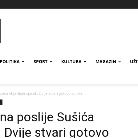
POLITIKA
SPORT
KULTURA
MAGAZIN
UŽ
ića objavljuje spisak: Dvije stvari gotovo su iste,...
t
na poslije Sušića
: Dvije stvari gotovo