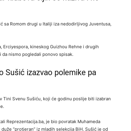
ć sa Romom drugi u Italiji iza nedodirljivog Juventusa,
ra, Erciyespora, kineskog Guizhou Rehne i drugih
ili da nismo pogledali ponovo spisak.
no Sušić izazvao polemike pa
v Tini Svenu Sušiću, koji će godinu poslije biti izabran
e.
tali Reprezentacija.ba, je bio povratak Muhameda
 duže “protjeran” iz mladih selekcija BiH. Sušić je od