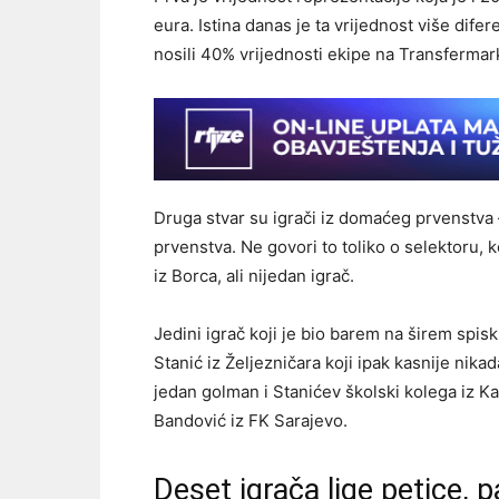
eura. Istina danas je ta vrijednost više dife
nosili 40% vrijednosti ekipe na Transfermar
Druga stvar su igrači iz domaćeg prvenstva –
prvenstva. Ne govori to toliko o selektoru, ko
iz Borca, ali nijedan igrač.
Jedini igrač koji je bio barem na širem spis
Stanić iz Željezničara koji ipak kasnije nika
jedan golman i Stanićev školski kolega iz K
Bandović iz FK Sarajevo.
Deset igrača lige petice, p