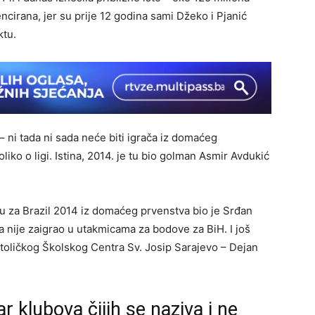
rencirana, jer su prije 12 godina sami Džeko i Pjanić
ktu.
 ni tada ni sada neće biti igrača iz domaćeg
liko o ligi. Istina, 2014. je tu bio golman Asmir Avdukić
ku za Brazil 2014 iz domaćeg prvenstva bio je Srđan
da nije zaigrao u utakmicama za bodove za BiH. I još
atoličkog Školskog Centra Sv. Josip Sarajevo – Dejan
ar klubova čijih se naziva i ne