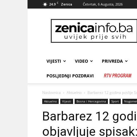
C
24.9
Četvrtak, 6 Augusta, 2026
Zenica
zenicainfo.ba
VIJESTI
VIDEO
PRIVREDA
POSLJEDNJI POZDRAVI
Naslovnica
Aktuelno
Barbarez 12 godina poslije Suš
Aktuelno
Vijesti
Bosna i Hercegovina
Sport
Nogome
Barbarez 12 godi
objavljuje spisak