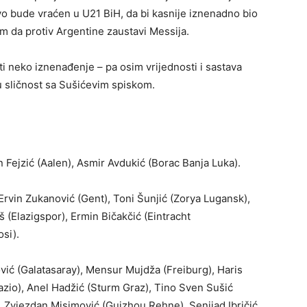
vo bude vraćen u U21 BiH, da bi kasnije iznenadno bio
em da protiv Argentine zaustavi Messija.
ti neko iznenađenje – pa osim vrijednosti i sastava
ću sličnost sa Sušićevim spiskom.
 Fejzić (Aalen), Asmir Avdukić (Borac Banja Luka).
rvin Zukanović (Gent), Toni Šunjić (Zorya Lugansk),
 (Elazigspor), Ermin Bičakčić (Eintracht
si).
vić (Galatasaray), Mensur Mujdža (Freiburg), Haris
azio), Anel Hadžić (Sturm Graz), Tino Sven Sušić
), Zvjezdan Misimović (Guizhou Rehne), Senijad Ibričić