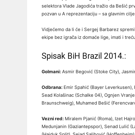
selektora Vlade Jagodića tražio da Bešić pr
pozvan u A reprezentaciju – sa glavnim cilj
Vidjećemo da li će i Sergej Barbarez spremi
ekipe bez igrača iz domaće lige, imati i tre
Spisak BiH Brazil 2014.:
Golmani:
Asmir Begović (Stoke City), Jasmin
Odbrana:
Emir Spahić (Bayer Leverkusen), E
Sead Kolašinac (Schalke 04), Ognjen Vranješ
Braunschweig), Muhamed Bešić (Ferencvaro
Vezni red:
Miralem Pjanić (Roma), Izet Hajro
Medunjanin (Gaziantepspor), Senad Lulić (L
(Hajduk Split), Sejad Salihović (Hoffenheim