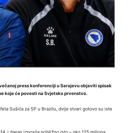
večanoj press konferenciji u Sarajevu objaviti spisak
e koje će povesti na Svjetsko prvenstvo.
eta Sušića za SP u Brazilu, dvije stvari gotovo su iste
14. i danas iznosila približno isto – oko 125 miliona