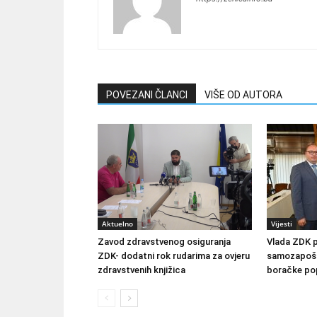
POVEZANI ČLANCI
VIŠE OD AUTORA
Aktuelno
Vijesti
Zavod zdravstvenog osiguranja
Vlada ZDK 
ZDK- dodatni rok rudarima za ovjeru
samozapošlj
zdravstvenih knjižica
boračke pop