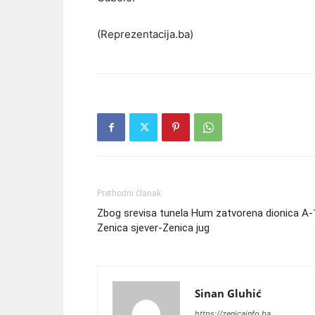
(Reprezentacija.ba)
Prethodni članak
Zbog srevisa tunela Hum zatvorena dionica A-
Zenica sjever-Zenica jug
Sinan Gluhić
https://zenicainfo.ba