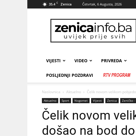
C
35.4
Četvrtak, 6 Augusta, 2026
Zenica
zenicainfo.ba
VIJESTI
VIDEO
PRIVREDA
POSLJEDNJI POZDRAVI
Naslovnica
Aktuelno
Čelik novom velikom pobjedo
Aktuelno
Sport
Nogomet
Vijesti
Zenica
Zeničko -
Čelik novom vel
došao na bod do 