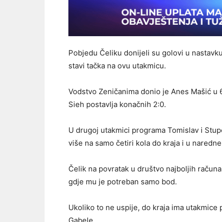
Pobjedu Čeliku donijeli su golovi u nastavku
stavi tačka na ovu utakmicu.
Vodstvo Zeničanima donio je Anes Mašić u 6
Sieh postavlja konačnih 2:0.
U drugoj utakmici programa Tomislav i Stupča
više na samo četiri kola do kraja i u naredn
Čelik na povratak u društvo najboljih računa
gdje mu je potreban samo bod.
Ukoliko to ne uspije, do kraja ima utakmice 
Gabele.