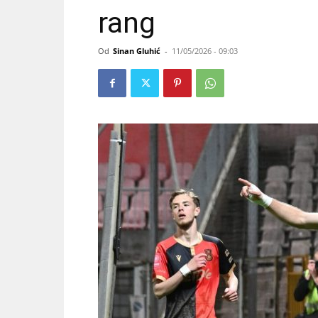
rang
Od
Sinan Gluhić
-
11/05/2026 - 09:03