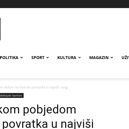
POLITIKA
SPORT
KULTURA
MAGAZIN
UŽ
m došao na bod do povratka u najviši rang
 dobojski kanton
ikom pobjedom
povratka u najviši