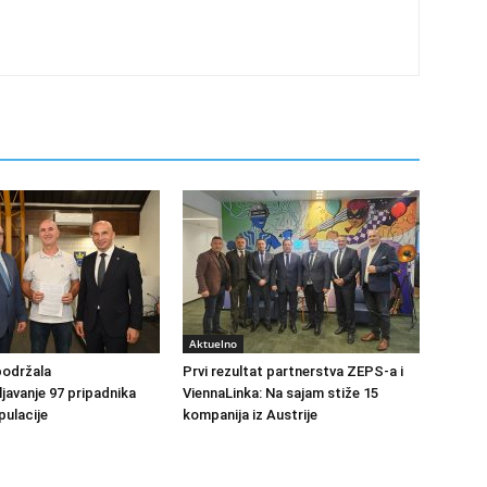
Aktuelno
podržala
Prvi rezultat partnerstva ZEPS-a i
avanje 97 pripadnika
ViennaLinka: Na sajam stiže 15
ulacije
kompanija iz Austrije