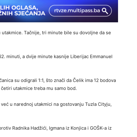
 utakmice. Tačnije, tri minute bile su dovoljne da se
2. minuti, a dvije minute kasnije Liberijac Emmanuel
nica su odigrali 1:1, što znači da Čelik ima 12 bodova
e četiri utakmice treba mu samo bod.
 već u narednoj utakmici na gostovanju Tuzla Cityju,
protiv Radnika Hadžići, Igmana iz Konjica i GOŠK-a iz