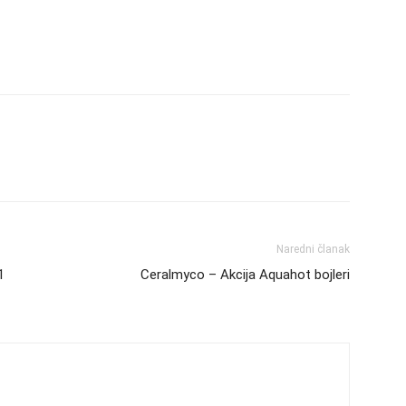
Naredni članak
1
Ceralmyco – Akcija Aquahot bojleri