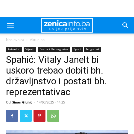
Naslovnica
Aktuelno
Aktuelno
Vijesti
Bosna i Hercegovina
Sport
Nogomet
Spahić: Vitaly Janelt bi
uskoro trebao dobiti bh.
državljnstvo i postati bh.
reprezentativac
Od
Sinan Gluhić
-
14/03/2025 - 14:25