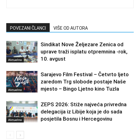
POVEZANI ČLANCI
VIŠE OD AUTORA
Sindikat Nove Željezare Zenica od
uprave traži isplatu otpremnina -rok,
10. avgust
Aktuelno
Sarajevo Film Festival – Četvrto ljeto
zaredom Trg slobode postaje Naše
mjesto – Bingo Ljetno kino Tuzla
Aktuelno
ZEPS 2026: Stiže najveća privredna
delegacija iz Libije koja je do sada
posjetila Bosnu i Hercegovinu
Aktuelno