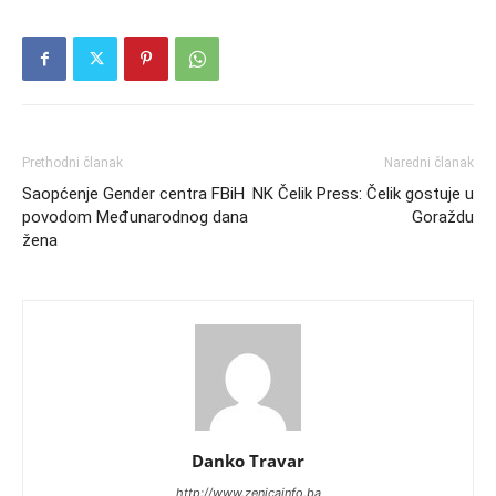
Prethodni članak
Naredni članak
Saopćenje Gender centra FBiH
NK Čelik Press: Čelik gostuje u
povodom Međunarodnog dana
Goraždu
žena
Danko Travar
http://www.zenicainfo.ba