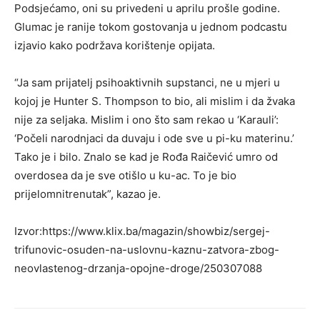
Podsjećamo, oni su privedeni u aprilu prošle godine.
Glumac je ranije tokom gostovanja u jednom podcastu
izjavio kako podržava korištenje opijata.
“Ja sam prijatelj psihoaktivnih supstanci, ne u mjeri u
kojoj je Hunter S. Thompson to bio, ali mislim i da žvaka
nije za seljaka. Mislim i ono što sam rekao u ‘Karauli’:
‘Počeli narodnjaci da duvaju i ode sve u pi-ku materinu.’
Tako je i bilo. Znalo se kad je Rođa Raičević umro od
overdosea da je sve otišlo u ku-ac. To je bio
prijelomnitrenutak”, kazao je.
Izvor:https://www.klix.ba/magazin/showbiz/sergej-
trifunovic-osuden-na-uslovnu-kaznu-zatvora-zbog-
neovlastenog-drzanja-opojne-droge/250307088