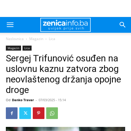
Naslovnica
Magazin
Lica
Magazin
Lica
Sergej Trifunović osuđen na
uslovnu kaznu zatvora zbog
neovlaštenog držanja opojne
droge
Od
Danko Travar
-
07/03/2025 - 15:14