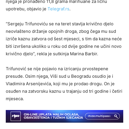
njega je pronađeno 11,8 grama marihuane za ličnu
upotrebu, objavio je
Telegraf.rs
.
“Sergeju Trifunoviću se na teret stavlja krivično djelo
neovlašteno držanje opojnih droga, zbog čega mu sud
izriče kaznu zatvora od šest mjeseci, s tim da kazna neće
biti izvršena ukoliko u roku od dvije godine ne učini novo
krivično djelo”, rekla je sutkinja Marina Barbir.
Trifunović se nije pojavio na izricanju prvostepene
presude. Osim njega, Viši sud u Beogradu osudio je i
Vladimira Arsenijevića, koji mu je prodao drogu. On je
osuđen na zatvorsku kaznu u trajanju od tri godine i četiri
mjeseca.