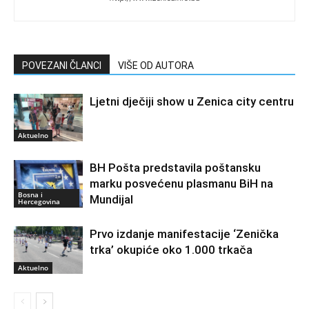
POVEZANI ČLANCI
VIŠE OD AUTORA
Ljetni dječiji show u Zenica city centru
Aktuelno
BH Pošta predstavila poštansku
marku posvećenu plasmanu BiH na
Bosna i
Mundijal
Hercegovina
Prvo izdanje manifestacije ‘Zenička
trka’ okupiće oko 1.000 trkača
Aktuelno