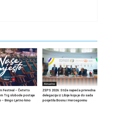
Aktuelno
m Festival – Četvrto
ZEPS 2026: Stiže najveća privredna
om Trg slobode postaje
delegacija iz Libije koja je do sada
 – Bingo Ljetno kino
posjetila Bosnu i Hercegovinu