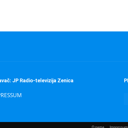
avač: JP Radio-televizija Zenica
P
PRESSUM
O nama
Impressum