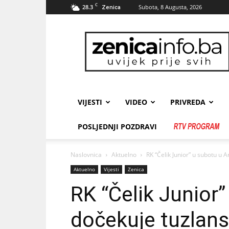
C
28.3
Subota, 8 Augusta, 2026
Zenica
zenicainfo.ba
VIJESTI
VIDEO
PRIVREDA
POSLJEDNJI POZDRAVI
Naslovnica
Aktuelno
RK “Čelik Junior” u subotu u 
Aktuelno
Vijesti
Zenica
RK “Čelik Junior”
dočekuje tuzlan