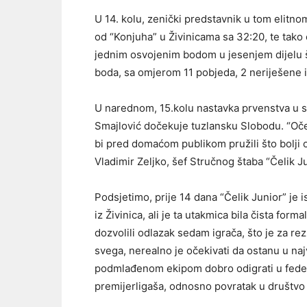
U 14. kolu, zenički predstavnik u tom elitno
od “Konjuha” u Živinicama sa 32:20, te tako o
jednim osvojenim bodom u jesenjem dijelu š
boda, sa omjerom 11 pobjeda, 2 neriješene
U narednom, 15.kolu nastavka prvenstva u su
Smajlović dočekuje tuzlansku Slobodu. “Oč
bi pred domaćom publikom pružili što bolji 
Vladimir Zeljko, šef Stručnog štaba “Čelik Ju
Podsjetimo, prije 14 dana “Čelik Junior” je 
iz Živinica, ali je ta utakmica bila čista for
dozvolili odlazak sedam igrača, što je za r
svega, nerealno je očekivati da ostanu u na
podmlađenom ekipom dobro odigrati u federa
premijerligaša, odnosno povratak u društvo 