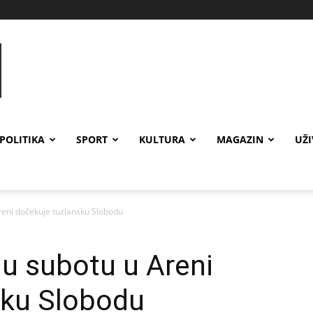
POLITIKA
SPORT
KULTURA
MAGAZIN
UŽ
Areni dočekuje tuzlansku Slobodu
 u subotu u Areni
sku Slobodu