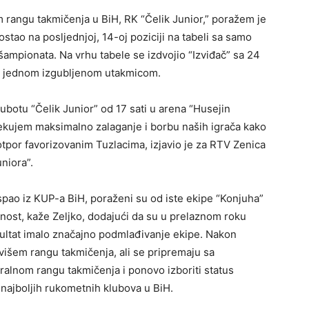
m rangu takmičenja u BiH, RK “Čelik Junior,” poražem je
stao na posljednjoj, 14-oj poziciji na tabeli sa samo
ampionata. Na vrhu tabele se izdvojio “Izviđač” sa 24
 i jednom izgubljenom utakmicom.
botu “Čelik Junior” od 17 sati u arena “Husejin
ekujem maksimalno zalaganje i borbu naših igrača kako
otpor favorizovanim Tuzlacima, izjavio je za RTV Zenica
niora”.
ispao iz KUP-a BiH, poraženi su od iste ekipe “Konjuha”
malnost, kaže Zeljko, dodajući da su u prelaznom roku
ezultat imalo značajno podmlađivanje ekipe. Nakon
jvišem rangu takmičenja, ali se pripremaju sa
lnom rangu takmičenja i ponovo izboriti status
najboljih rukometnih klubova u BiH.