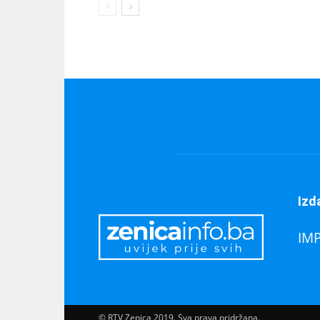
Izd
IM
© RTV Zenica 2019. Sva prava pridržana.