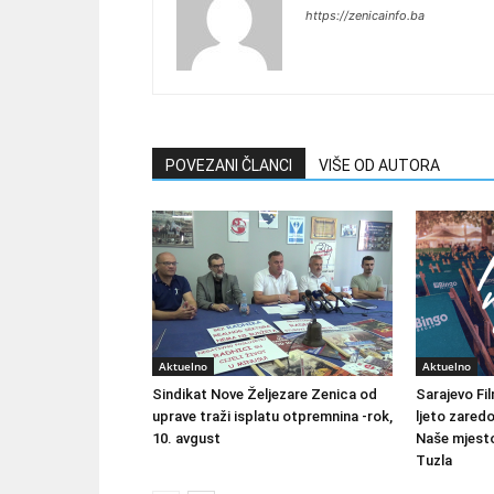
https://zenicainfo.ba
POVEZANI ČLANCI
VIŠE OD AUTORA
Aktuelno
Aktuelno
Sindikat Nove Željezare Zenica od
Sarajevo Fil
uprave traži isplatu otpremnina -rok,
ljeto zared
10. avgust
Naše mjesto
Tuzla