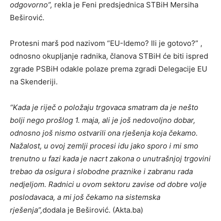
odgovorno”,
rekla je Feni predsjednica STBiH Mersiha
Beširović.
Protesni marš pod nazivom “EU-Idemo? Ili je gotovo?” ,
odnosno okupljanje radnika, članova STBiH će biti ispred
zgrade PSBiH odakle polaze prema zgradi Delegacije EU
na Skenderiji.
“Kada je riječ o položaju trgovaca smatram da je nešto
bolji nego prošlog 1. maja, ali je još nedovoljno dobar,
odnosno još nismo ostvarili ona rješenja koja čekamo.
Nažalost, u ovoj zemlji procesi idu jako sporo i mi smo
trenutno u fazi kada je nacrt zakona o unutrašnjoj trgovini
trebao da osigura i slobodne praznike i zabranu rada
nedjeljom. Radnici u ovom sektoru zavise od dobre volje
poslodavaca, a mi još čekamo na sistemska
rješenja”,
dodala je Beširović. (Akta.ba)