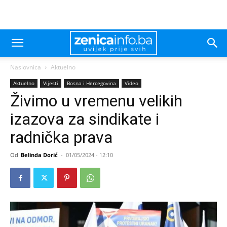
Naslovnica
Aktuelno
Aktuelno
Vijesti
Bosna i Hercegovina
Video
Živimo u vremenu velikih
izazova za sindikate i
radnička prava
Od
Belinda Dorić
-
01/05/2024 - 12:10