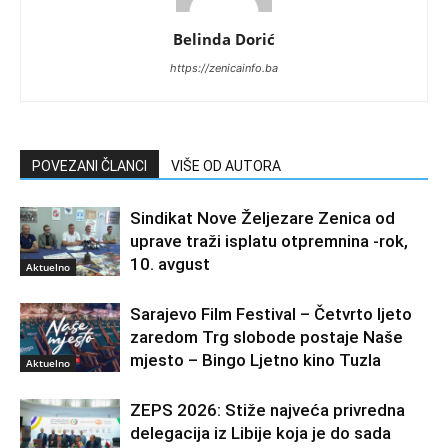
Belinda Dorić
https://zenicainfo.ba
POVEZANI ČLANCI
VIŠE OD AUTORA
Sindikat Nove Željezare Zenica od
uprave traži isplatu otpremnina -rok,
10. avgust
Aktuelno
Sarajevo Film Festival – Četvrto ljeto
zaredom Trg slobode postaje Naše
mjesto – Bingo Ljetno kino Tuzla
Aktuelno
ZEPS 2026: Stiže najveća privredna
delegacija iz Libije koja je do sada