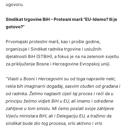
ugovoru.
Sindikat trgovine BiH – Protesni marš “EU-Idemo? Ili je
gotovo?”
Prvomajski protestni marš, kao i prošle godine,
organizuje i Sindikat radnika trgovine i uslužnih
djelatnosti BiH (STBiH), a fokus je na na zelenom svjetlu
za priključenje Bosne i Hercegovine Evropskoj uniji.
“Vlasti u Bosni i Hercegovini su od toga napravile neki,
rekla bih imaginarni događaj, sasvim otuđen od građana i
od radnika. Želimo naglasiti cijeli taj proces i reći da u
principu želimo vidjeti BiH u EU, ali imamo i određene
zahtjeve u tom smislu. Mi ćemo poslati svoje zahtjeve
Vijeću ministara BiH, ali i Delegaciju EU, a tražimo da
sindikat bude dio tog procesa, vrlo aktivno i vrlo