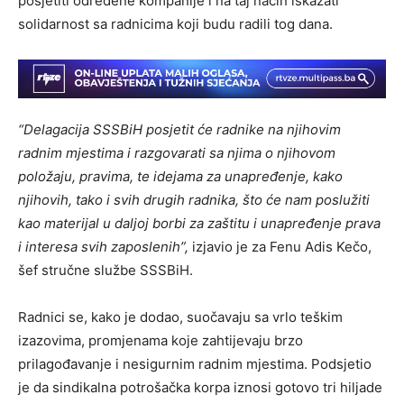
posjetiti određene kompanije i na taj način iskazati
solidarnost sa radnicima koji budu radili tog dana.
“
Delagacija SSSBiH posjetit će radnike na njihovim
radnim mjestima i razgovarati sa njima o njihovom
položaju, pravima, te idejama za unapređenje, kako
njihovih, tako i svih drugih radnika, što će nam poslužiti
kao materijal u daljoj borbi za zaštitu i unapređenje prava
i interesa svih zaposlenih”,
izjavio je za Fenu Adis Kečo,
šef stručne službe SSSBiH.
Radnici se, kako je dodao, suočavaju sa vrlo teškim
izazovima, promjenama koje zahtijevaju brzo
prilagođavanje i nesigurnim radnim mjestima. Podsjetio
je da sindikalna potrošačka korpa iznosi gotovo tri hiljade