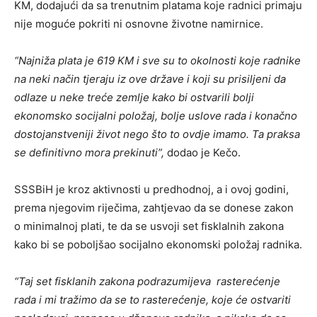
KM, dodajući da sa trenutnim platama koje radnici primaju
nije moguće pokriti ni osnovne životne namirnice.
“Najniža plata je 619 KM i sve su to okolnosti koje radnike
na neki način tjeraju iz ove države i koji su prisiljeni da
odlaze u neke treće zemlje kako bi ostvarili bolji
ekonomsko socijalni položaj, bolje uslove rada i konačno
dostojanstveniji život nego što to ovdje imamo. Ta praksa
se definitivno mora prekinuti”,
dodao je Kečo.
SSSBiH je kroz aktivnosti u predhodnoj, a i ovoj godini,
prema njegovim riječima, zahtjevao da se donese zakon
o minimalnoj plati, te da se usvoji set fisklalnih zakona
kako bi se poboljšao socijalno ekonomski položaj radnika.
“Taj set fisklanih zakona podrazumijeva rasterećenje
rada i mi tražimo da se to rasterećenje, koje će ostvariti