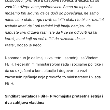
poslodavci, prenese u džepove radnika, a nikako da se
zadrži u džepovima poslodavaca. Samo na taj način
možemo biti sigurni da će doći do povećanja, ne samo
minimalne plate nego i svih ostalih plata i to bi za rezultat
trebalo imati da i oni radnici koji imaju namjeru da
napuste ovu državu razmisle da li će se odlučiti na taj
korak, a oni koji su već otišli da razmisle da se
vrate”,
dodao je Kečo.
Napomenuo je da imaju kvalitetnu saradnju sa Vladom
FBiH, Federalnim ministarstvom rada i socijalne politike i
da su uključeni u konsultacije i dogovore u vezi
zakonskih rješanja koja predlaže to ministarstvo i Vlada
FBiH.
Sindikat metalaca FBiH – Prvomajska protestna šetnja i
dva zahtjeva vlastima