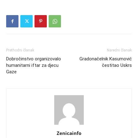
Prethodni članak
Naredni članak
Dobročinstvo organizovalo
Gradonačelnik Kasumović
humanitarni iftar za djecu
čestitao Uskrs
Gaze
Zenicainfo