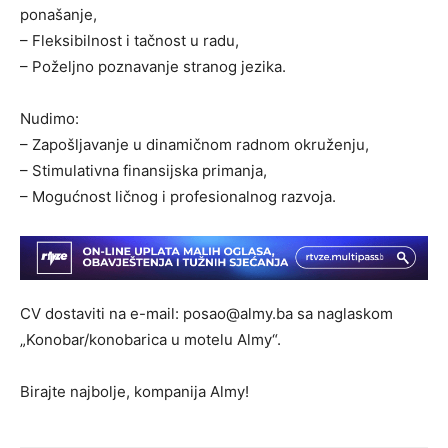
ponašanje,
– Fleksibilnost i tačnost u radu,
– Poželjno poznavanje stranog jezika.
Nudimo:
– Zapošljavanje u dinamičnom radnom okruženju,
– Stimulativna finansijska primanja,
– Mogućnost ličnog i profesionalnog razvoja.
CV dostaviti na e-mail: posao@almy.ba sa naglaskom
„Konobar/konobarica u motelu Almy“.
Birajte najbolje, kompanija Almy!