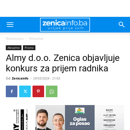
Naslovnica
Aktuelno
Aktuelno
Promo
Almy d.o.o. Zenica objavljuje
konkurs za prijem radnika
Od
Zenicainfo
-
29/03/2024 - 21:03