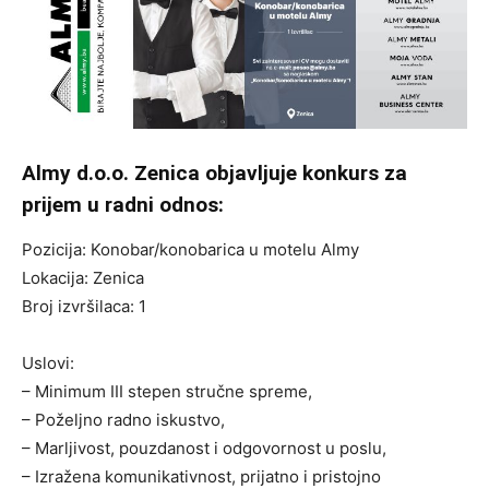
Almy d.o.o. Zenica objavljuje konkurs za
prijem u radni odnos:
Pozicija: Konobar/konobarica u motelu Almy
Lokacija: Zenica
Broj izvršilaca: 1
Uslovi:
– Minimum III stepen stručne spreme,
– Poželjno radno iskustvo,
– Marljivost, pouzdanost i odgovornost u poslu,
– Izražena komunikativnost, prijatno i pristojno