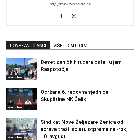
http://www.zenicainfo.ba
POVEZANI ČLANCI
VIŠE OD AUTORA
Deset zeničkih rudara ostali u jami
Raspotočje
Aktuelno
Održana 6. redovna sjednica
Skupštine NK Čelik!
Aktuelno
Sindikat Nove Željezare Zenica od
uprave traži isplatu otpremnina -rok,
10. avgust
Aktuelno