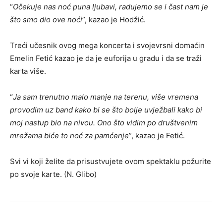
“
Očekuje nas noć puna ljubavi, radujemo se i čast nam je
što smo dio ove noći
”, kazao je Hodžić.
Treći učesnik ovog mega koncerta i svojevrsni domaćin
Emelin Fetić kazao je da je euforija u gradu i da se traži
karta više.
“
Ja sam trenutno malo manje na terenu, više vremena
provodim uz band kako bi se što bolje uvježbali kako bi
moj nastup bio na nivou. Ono što vidim po društvenim
mrežama biće to noć za pamćenje
”, kazao je Fetić.
Svi vi koji želite da prisustvujete ovom spektaklu požurite
po svoje karte. (N. Glibo)