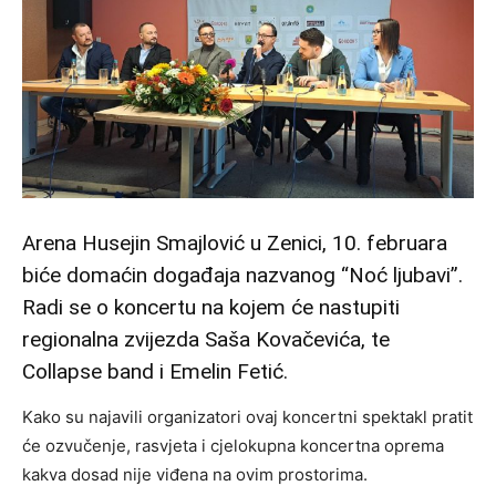
Arena Husejin Smajlović u Zenici, 10. februara
biće domaćin događaja nazvanog “Noć ljubavi”.
Radi se o koncertu na kojem će nastupiti
regionalna zvijezda Saša Kovačevića, te
Collapse band i Emelin Fetić.
Kako su najavili organizatori ovaj koncertni spektakl pratit
će ozvučenje, rasvjeta i cjelokupna koncertna oprema
kakva dosad nije viđena na ovim prostorima.