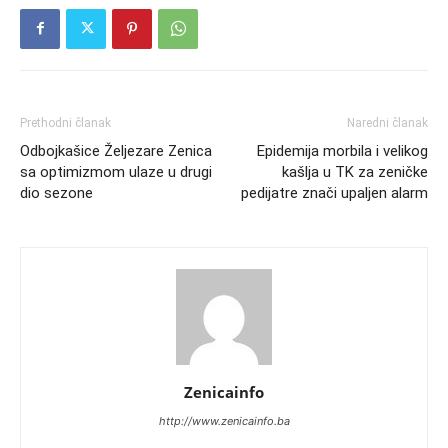
Prethodni članak
Naredni članak
Odbojkašice Željezare Zenica
Epidemija morbila i velikog
sa optimizmom ulaze u drugi
kašlja u TK za zeničke
dio sezone
pedijatre znači upaljen alarm
Zenicainfo
http://www.zenicainfo.ba