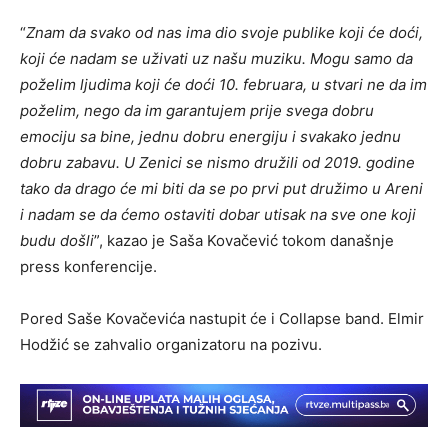
“
Znam da svako od nas ima dio svoje publike koji će doći,
koji će nadam se uživati uz našu muziku. Mogu samo da
poželim ljudima koji će doći 10. februara, u stvari ne da im
poželim, nego da im garantujem prije svega dobru
emociju sa bine, jednu dobru energiju i svakako jednu
dobru zabavu. U Zenici se nismo družili od 2019. godine
tako da drago će mi biti da se po prvi put družimo u Areni
i nadam se da ćemo ostaviti dobar utisak na sve one koji
budu došli
”, kazao je Saša Kovačević tokom današnje
press konferencije.
Pored Saše Kovačevića nastupit će i Collapse band. Elmir
Hodžić se zahvalio organizatoru na pozivu.