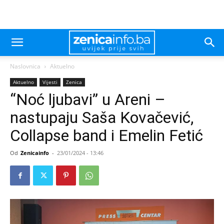
Naslovnica
Aktuelno
Aktuelno
Vijesti
Zenica
“Noć ljubavi” u Areni –
nastupaju Saša Kovačević,
Collapse band i Emelin Fetić
Od
Zenicainfo
-
23/01/2024 - 13:46