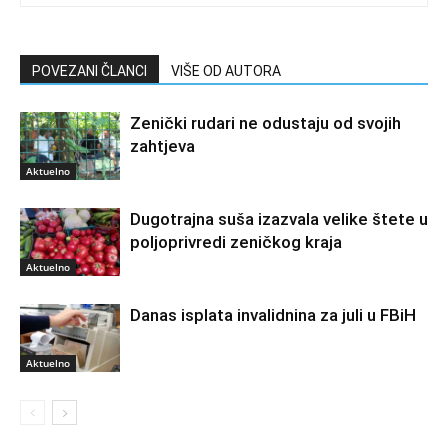
POVEZANI ČLANCI
VIŠE OD AUTORA
Zenički rudari ne odustaju od svojih
zahtjeva
Aktuelno
Dugotrajna suša izazvala velike štete u
poljoprivredi zeničkog kraja
Aktuelno
Danas isplata invalidnina za juli u FBiH
Aktuelno