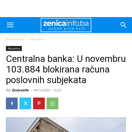
Naslovnica
Aktuelno
Aktuelno
Centralna banka: U novembru
103.884 blokirana računa
poslovnih subjekata
Od
Zenicainfo
-
04/12/2023 - 16:23