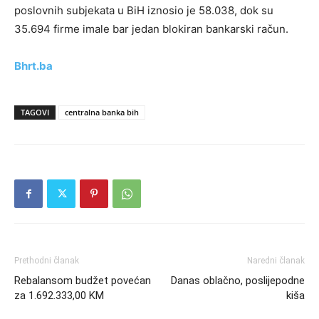
poslovnih subjekata u BiH iznosio je 58.038, dok su
35.694 firme imale bar jedan blokiran bankarski račun.
Bhrt.ba
TAGOVI
centralna banka bih
Prethodni članak
Naredni članak
Rebalansom budžet povećan
Danas oblačno, poslijepodne
za 1.692.333,00 KM
kiša