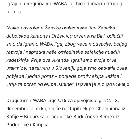
igraju i u Regionalnoj WABA ligi biće domaćin drugog
turnira .
“
Nakon osvojene Ženske omladinske lige Zeničko-
dobojskog kantona i Državnog prvenstva BiH, odlučili
smo da igramo WABA ligu, zbog veće motivacije, boljeg
razvoja i napretka naše omladinske selekcije mlađih
kadetkinja. Prije dva vikenda, igrali smo svoje prve
utakmice, na turniru u Sloveniji, gdje smo ostvarili dvije
pobjede i jedan poraz – pobjede protiv ekipa Ježice i
Ilirija te poraz od ekipe Janine
“, izjavila je Aldijana Škaljo.
Drugi turnir WABA Lige U15 za djevojčice igra 2. i 3.
decembra, a na kojem će nastupiti ekipe Championa iz
Sofije – Bugarska, crnogorske Budućnosti Bemex iz
Podgorice i Konjica.