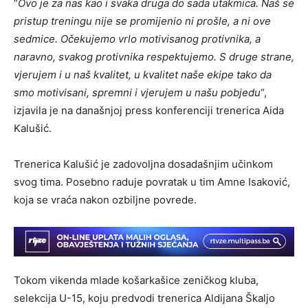
“
Ovo je za nas kao i svaka druga do sada utakmica. Naš se
pristup treningu nije se promijenio ni prošle, a ni ove
sedmice. Očekujemo vrlo motivisanog protivnika, a
naravno, svakog protivnika respektujemo. S druge strane,
vjerujem i u naš kvalitet, u kvalitet naše ekipe tako da
smo motivisani, spremni i vjerujem u našu pobjedu
“,
izjavila je na današnjoj press konferenciji trenerica Aida
Kalušić.
Trenerica Kalušić je zadovoljna dosadašnjim učinkom
svog tima. Posebno raduje povratak u tim Amne Isaković,
koja se vraća nakon ozbiljne povrede.
Tokom vikenda mlade košarkašice zeničkog kluba,
selekcija U-15, koju predvodi trenerica Aldijana Škaljo