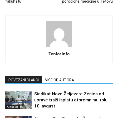
fakultetu
porodične medicine u Tetovu
Zenicainfo
POVEZANI ČLANCI
VIŠE OD AUTORA
Sindikat Nove Željezare Zenica od
uprave traži isplatu otpremnina -rok,
10. avgust
Aktuelno