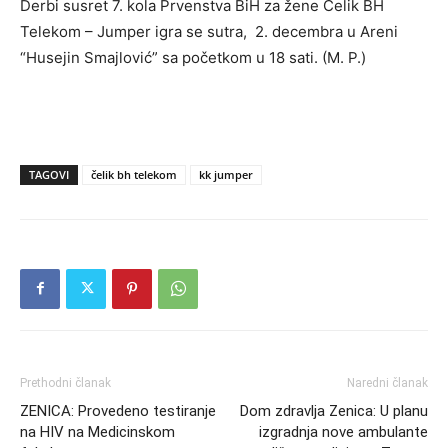
Derbi susret 7. kola Prvenstva BiH za žene Čelik BH
Telekom – Jumper igra se sutra, 2. decembra u Areni
“Husejin Smajlović” sa početkom u 18 sati. (M. P.)
TAGOVI
čelik bh telekom
kk jumper
Prethodni članak
Naredni članak
ZENICA: Provedeno testiranje
Dom zdravlja Zenica: U planu
na HIV na Medicinskom
izgradnja nove ambulante