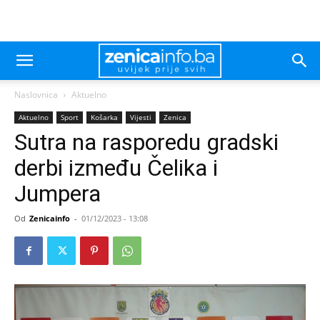
Naslovnica
Aktuelno
Aktuelno
Sport
Košarka
Vijesti
Zenica
Sutra na rasporedu gradski
derbi između Čelika i
Jumpera
Od
Zenicainfo
-
01/12/2023 - 13:08