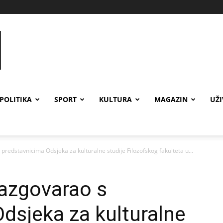
POLITIKA
SPORT
KULTURA
MAGAZIN
UŽ
predstavnicima Odsjeka za kulturalne studije Filozofskog fakulteta u...
razgovarao s
dsjeka za kulturalne