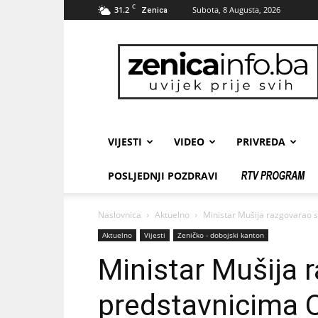
C
31.2
Subota, 8 Augusta, 2026
Zenica
zenicainfo.ba
VIJESTI
VIDEO
PRIVREDA
POSLJEDNJI POZDRAVI
Naslovnica
Aktuelno
Ministar Mušija razgovarao s 
Aktuelno
Vijesti
Zeničko - dobojski kanton
Ministar Mušija 
predstavnicima O