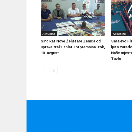
Aktuelno
Aktuelno
Sindikat Nove Željezare Zenica od
Sarajevo Fil
uprave traži isplatu otpremnina -rok,
ljeto zared
10. avgust
Naše mjesto
Tuzla