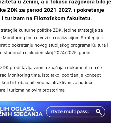
ziteta u Zenici, a u fokusu razgovora bilo je
ike ZDK za period 2021-2027. i pokretanje
i turizam na Filozofskom fakultetu.
rategije kulturne politike ZDK, jedine strategije za
e Monitoring tima u vezi sa realizacijom Strategije i
orat o pokretanju novog studijskog programa Kultura i
ciju studenata u akademskoj 2024/2025. godini.
ke ZDK predstavlja veoma značajan dokument i da će
i rad Monitoring tima. Isto tako, podržan je koncept
 koji bi trebao biti veoma atraktivan za buduće
ure i turizma na ovim prostorima.