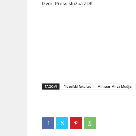
Izvor: Press služba ZDK
TAGOVI
filozofski fakultet
Ministar Mirza Mušija