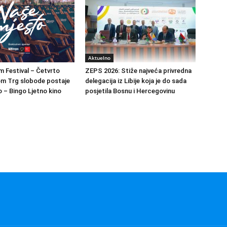
Aktuelno
m Festival – Četvrto
ZEPS 2026: Stiže najveća privredna
om Trg slobode postaje
delegacija iz Libije koja je do sada
 – Bingo Ljetno kino
posjetila Bosnu i Hercegovinu