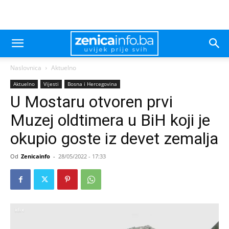
Naslovnica
Aktuelno
Aktuelno
Vijesti
Bosna i Hercegovina
U Mostaru otvoren prvi
Muzej oldtimera u BiH koji je
okupio goste iz devet zemalja
Od
Zenicainfo
-
28/05/2022 - 17:33