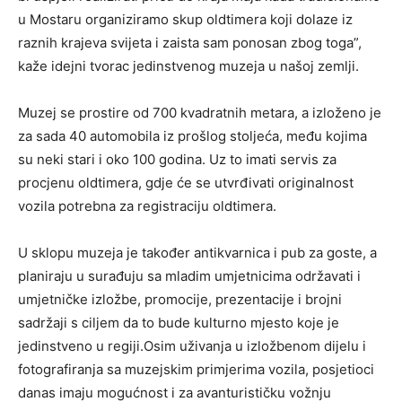
u Mostaru organiziramo skup oldtimera koji dolaze iz
raznih krajeva svijeta i zaista sam ponosan zbog toga”,
kaže idejni tvorac jedinstvenog muzeja u našoj zemlji.
Muzej se prostire od 700 kvadratnih metara, a izloženo je
za sada 40 automobila iz prošlog stoljeća, među kojima
su neki stari i oko 100 godina. Uz to imati servis za
procjenu oldtimera, gdje će se utvrđivati originalnost
vozila potrebna za registraciju oldtimera.
U sklopu muzeja je također antikvarnica i pub za goste, a
planiraju u surađuju sa mladim umjetnicima održavati i
umjetničke izložbe, promocije, prezentacije i brojni
sadržaji s ciljem da to bude kulturno mjesto koje je
jedinstveno u regiji.Osim uživanja u izložbenom dijelu i
fotografiranja sa muzejskim primjerima vozila, posjetioci
danas imaju mogućnost i za avanturističku vožnju