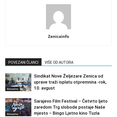
Zenicainfo
POVEZANI ČLANCI
VIŠE OD AUTORA
Sindikat Nove Željezare Zenica od
uprave traži isplatu otpremnina -rok,
10. avgust
Aktuelno
Sarajevo Film Festival – Četvrto ljeto
zaredom Trg slobode postaje Naše
mjesto – Bingo Ljetno kino Tuzla
Aktuelno