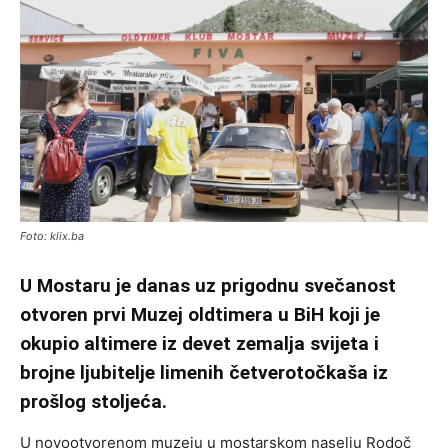
Foto: klix.ba
U Mostaru je danas uz prigodnu svečanost
otvoren prvi Muzej oldtimera u BiH koji je
okupio altimere iz devet zemalja svijeta i
brojne ljubitelje limenih četverotočkaša iz
prošlog stoljeća.
U novootvorenom muzeju u mostarskom naselju Rodoč