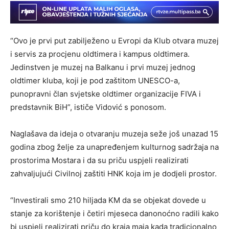
“Ovo je prvi put zabilježeno u Evropi da Klub otvara muzej
i servis za procjenu oldtimera i kampus oldtimera.
Jedinstven je muzej na Balkanu i prvi muzej jednog
oldtimer kluba, koji je pod zaštitom UNESCO-a,
punopravni član svjetske oldtimer organizacije FIVA i
predstavnik BiH”, ističe Vidović s ponosom.
Naglašava da ideja o otvaranju muzeja seže još unazad 15
godina zbog želje za unapređenjem kulturnog sadržaja na
prostorima Mostara i da su priču uspjeli realizirati
zahvaljujući Civilnoj zaštiti HNK koja im je dodjeli prostor.
“Investirali smo 210 hiljada KM da se objekat dovede u
stanje za korištenje i četiri mjeseca danonoćno radili kako
bi uspjeli realizirati priču do kraja maja kada tradicionalno