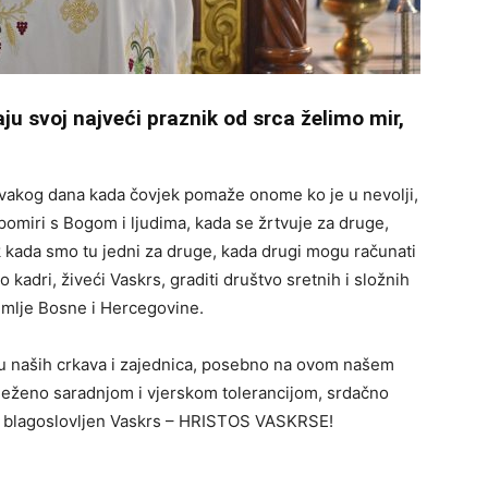
u svoj najveći praznik od srca želimo mir,
 svakog dana kada čovjek pomaže onome ko je u nevolji,
 pomiri s Bogom i ljudima, kada se žrtvuje za druge,
 kada smo tu jedni za druge, kada drugi mogu računati
adri, živeći Vaskrs, graditi društvo sretnih i složnih
mlje Bosne i Hercegovine.
u naših crkava i zajednica, posebno na ovom našem
lježeno saradnjom i vjerskom tolerancijom, srdačno
 i blagoslovljen Vaskrs – HRISTOS VASKRSE!