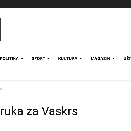
POLITIKA
SPORT
KULTURA
MAGAZIN
UŽ
rs
uka za Vaskrs