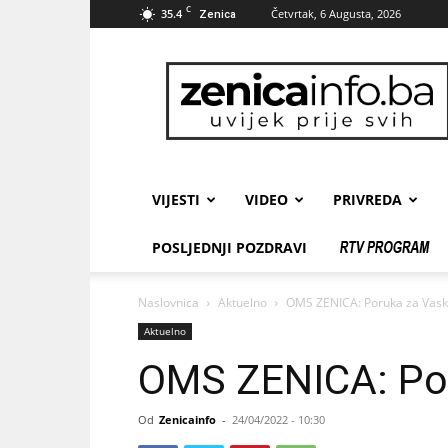
C
35.4
Četvrtak, 6 Augusta, 2026
Zenica
zenicainfo.ba
VIJESTI
VIDEO
PRIVREDA
POSLJEDNJI POZDRAVI
Naslovnica
Aktuelno
OMS ZENICA: Poruka za Vask
Aktuelno
OMS ZENICA: Por
Od
Zenicainfo
-
24/04/2022 - 10:30