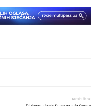
Naredni članak
Od danas u tunelu Crnaja na putu Konjic –