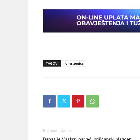
TAGOVI
oms zenica
Prethodni članak
Danas je Vaskrs, najveći hrišćanski blagdan