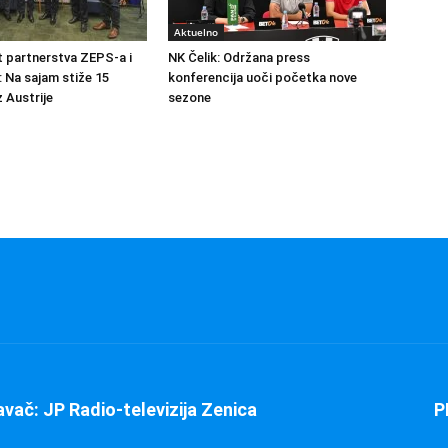
Aktuelno
at partnerstva ZEPS-a i
NK Čelik: Održana press
: Na sajam stiže 15
konferencija uoči početka nove
 Austrije
sezone
avač: JP Radio-televizija Zenica
P