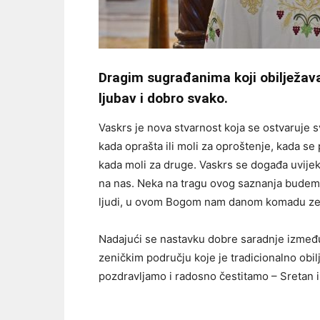
Dragim sugrađanima koji obilježavaj
ljubav i dobro svako.
Vaskrs je nova stvarnost koja se ostvaruje
kada oprašta ili moli za oproštenje, kada se
kada moli za druge. Vaskrs se događa uvijek
na nas. Neka na tragu ovog saznanja budemo k
ljudi, u ovom Bogom nam danom komadu ze
Nadajući se nastavku dobre saradnje izmeđ
zeničkim području koje je tradicionalno obi
pozdravljamo i radosno čestitamo – Sretan