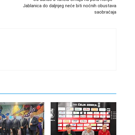
Jablanica do daljnjeg neće biti noćnih obustava
saobraćaja