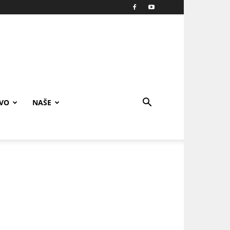
IVO
NAŠE