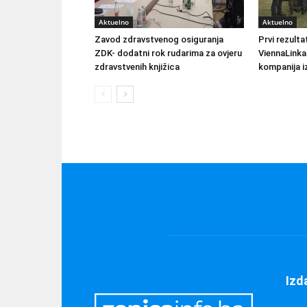
Aktuelno
Aktuelno
Zavod zdravstvenog osiguranja
Prvi rezult
ZDK- dodatni rok rudarima za ovjeru
ViennaLinka
zdravstvenih knjižica
kompanija iz
Izd