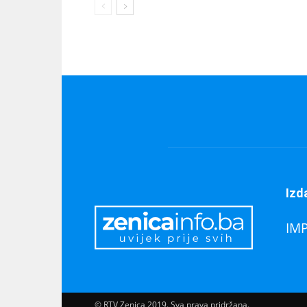
Izd
IM
© RTV Zenica 2019. Sva prava pridržana.