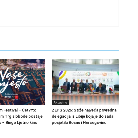
Aktuelno
m Festival – Četvrto
ZEPS 2026: Stiže najveća privredna
om Trg slobode postaje
delegacija iz Libije koja je do sada
 – Bingo Ljetno kino
posjetila Bosnu i Hercegovinu