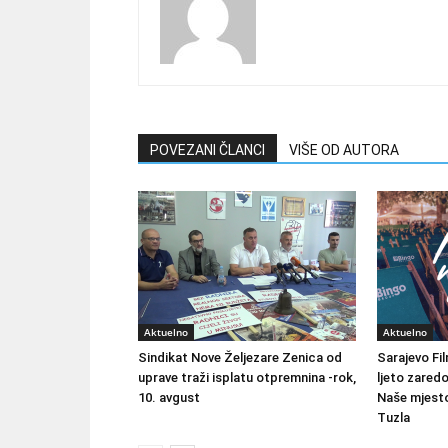
POVEZANI ČLANCI
VIŠE OD AUTORA
Aktuelno
Aktuelno
Sindikat Nove Željezare Zenica od
Sarajevo Fil
uprave traži isplatu otpremnina -rok,
ljeto zared
10. avgust
Naše mjesto
Tuzla