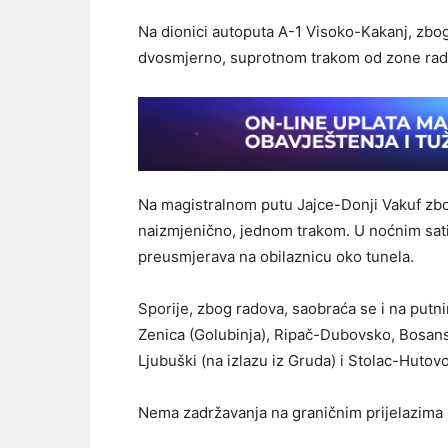
Na dionici autoputa A-1 Visoko-Kakanj, zbo
dvosmjerno, suprotnom trakom od zone rad
Na magistralnom putu Jajce-Donji Vakuf zb
naizmjenično, jednom trakom. U noćnim satim
preusmjerava na obilaznicu oko tunela.
Sporije, zbog radova, saobraća se i na putn
Zenica (Golubinja), Ripač-Dubovsko, Bosan
Ljubuški (na izlazu iz Gruda) i Stolac-Hutov
Nema zadržavanja na graničnim prijelazima