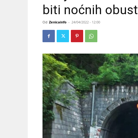
biti noćnih obus
Od
Zenicainfo
-
24/04/2022 - 12:00