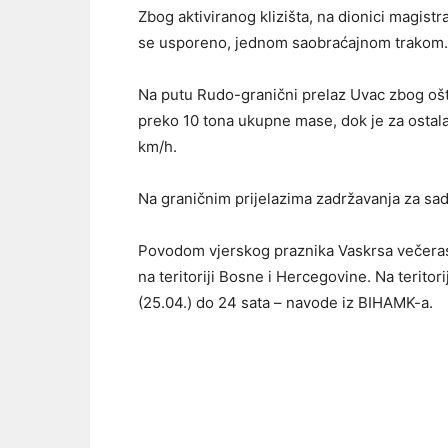
Zbog aktiviranog klizišta, na dionici magist
se usporeno, jednom saobraćajnom trakom.
Na putu Rudo-granični prelaz Uvac zbog ošt
preko 10 tona ukupne mase, dok je za ostala
km/h.
Na graničnim prijelazima zadržavanja za sa
Povodom vjerskog praznika Vaskrsa večeras 
na teritoriji Bosne i Hercegovine. Na teritor
(25.04.) do 24 sata – navode iz BIHAMK-a.