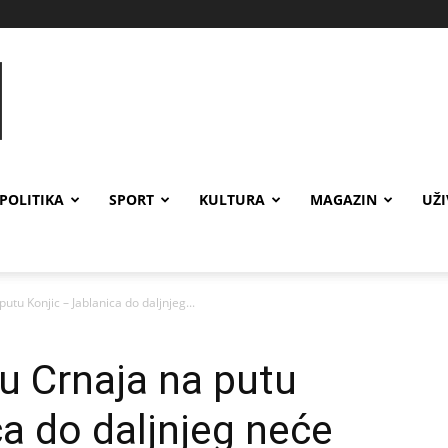
POLITIKA
SPORT
KULTURA
MAGAZIN
UŽ
utu Konjic – Jablanica do daljnjeg...
u Crnaja na putu
ca do daljnjeg neće