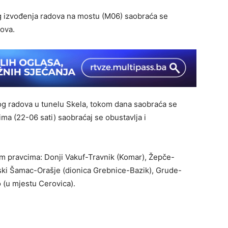
g izvođenja radova na mostu (M06) saobraća se
ova.
og radova u tunelu Skela, tokom dana saobraća se
a (22-06 sati) saobraćaj se obustavlja i
im pravcima: Donji Vakuf-Travnik (Komar), Žepče-
ski Šamac-Orašje (dionica Grebnice-Bazik), Grude-
o (u mjestu Cerovica).