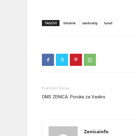
TAGOVI
bihamk
saobraćaj
tunel
Prethodni članak
OMS ZENICA: Poruka za Vaskrs
Zenicainfo