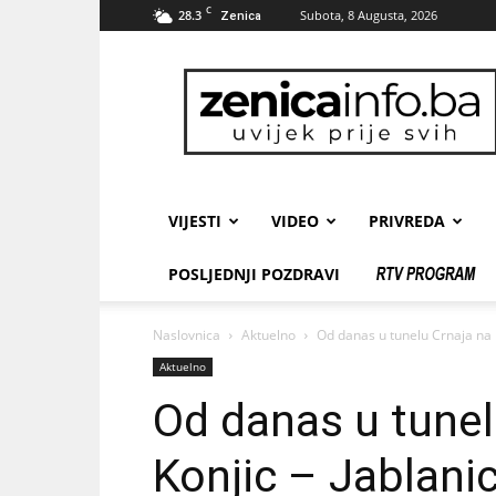
C
28.3
Subota, 8 Augusta, 2026
Zenica
zenicainfo.ba
VIJESTI
VIDEO
PRIVREDA
POSLJEDNJI POZDRAVI
Naslovnica
Aktuelno
Od danas u tunelu Crnaja na p
Aktuelno
Od danas u tunel
Konjic – Jablani