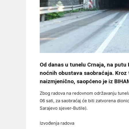
Od danas u tunelu Crnaja, na putu K
noćnih obustava saobraćaja. Kroz 
naizmjenično, saopćeno je iz BIHA
Zbog radova na redovnom održavanju tunela 
06 sati, za saobraćaj će biti zatvorena dion
Sarajevo sjever-Butile).
Izvođenja radova