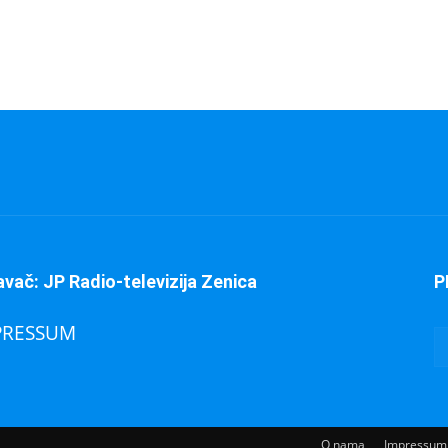
avač: JP Radio-televizija Zenica
P
PRESSUM
O nama
Impressum