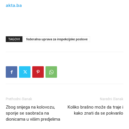
akta.ba
TAGOVI
federalna uprava za inspekcijske poslove
Prethodni članak
Naredni članak
Zbog snijega na kolovozu,
Koliko brašno može da traje i
sporije se saobraća na
kako znati da se pokvarilo
dionicama u višim predjelima