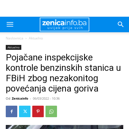
Naslovnica
Aktuelno
Aktuelno
Pojačane inspekcijske
kontrole benzinskih stanica u
FBiH zbog nezakonitog
povećanja cijena goriva
Od
Zenicainfo
-
06/03/2022 - 10:36