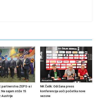
Aktuelno
at partnerstva ZEPS-a i
NK Čelik: Održana press
: Na sajam stiže 15
konferencija uoči početka nove
 Austrije
sezone