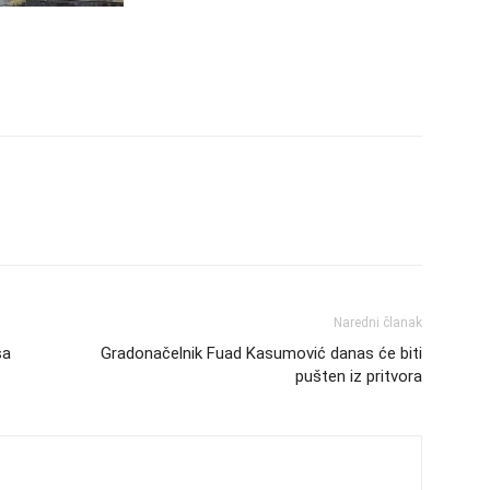
Naredni članak
sa
Gradonačelnik Fuad Kasumović danas će biti
pušten iz pritvora