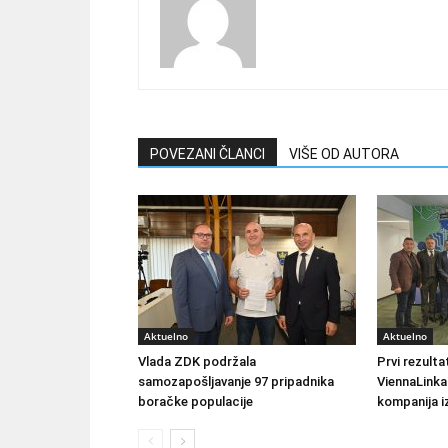
POVEZANI ČLANCI
VIŠE OD AUTORA
Aktuelno
Aktuelno
Vlada ZDK podržala
Prvi rezult
samozapošljavanje 97 pripadnika
ViennaLinka
boračke populacije
kompanija iz