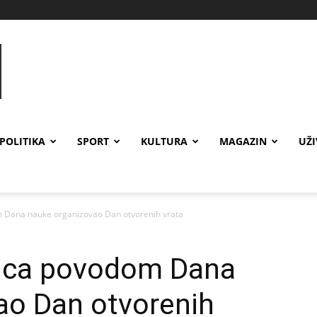
POLITIKA
SPORT
KULTURA
MAGAZIN
UŽ
 Dana nauke organizovao Dan otvorenih vrata
nica povodom Dana
ao Dan otvorenih