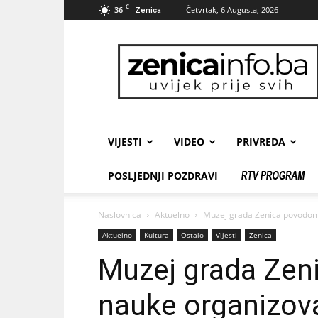
C
36
Četvrtak, 6 Augusta, 2026
Zenica
zenicainfo.ba
VIJESTI
VIDEO
PRIVREDA
POSLJEDNJI POZDRAVI
Naslovnica
Aktuelno
Muzej grada Zenica povodom
Aktuelno
Kultura
Ostalo
Vijesti
Zenica
Muzej grada Ze
nauke organizov