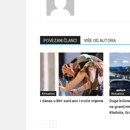
POVEZANI ČLANCI
VIŠE OD AUTORA
Aktuelno
Aktuelno
I danas u BiH sunčano i vruće vrijeme
Duge kolone 
na granični
Kladuša, Gra