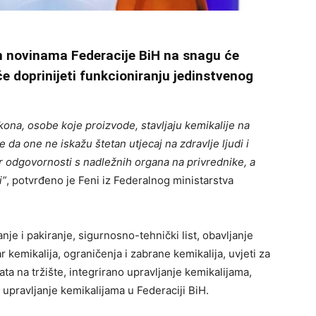
 novinama Federacije BiH na snagu će
će doprinijeti funkcioniranju jedinstvenog
ona, osobe koje proizvode, stavljaju kemikalije na
te da one ne iskažu štetan utjecaj na zdravlje ljudi i
r odgovornosti s nadležnih organa na privrednike, a
i”
, potvrđeno je Feni iz Federalnog ministarstva
e i pakiranje, sigurnosno-tehnički list, obavljanje
r kemikalija, ograničenja i zabrane kemikalija, uvjeti za
ata na tržište, integrirano upravljanje kemikalijama,
 upravljanje kemikalijama u Federaciji BiH.