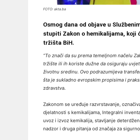
FOTO: akta.ba
Osmog dana od objave u Službenim
stupiti Zakon o hemikalijama, koji 
tržišta BiH.
“To znači da su prema temeljnom načelu Zak
tržište ili ih koriste dužne da osiguraju uvje
životnu sredinu. Ovo podrazumijeva transfe
šta je sukladno evropskim propisima i praks
zdravstva.
Zakonom se uređuje razvrstavanje, označivanj
djelatnosti s kemikalijama, Integralni inventa
uvoz i izvoz kemikalija, stavljanje deterdžen
nadzor i druga pitanja od značaja za sigurno