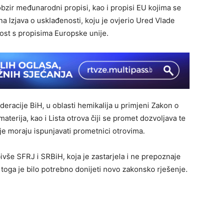
obzir međunarodni propisi, kao i propisi EU kojima se
na Izjava o usklađenosti, koju je ovjerio Ured Vlade
ost s propisima Europske unije.
deracije BiH, u oblasti hemikalija u primjeni Zakon o
terija, kao i Lista otrova čiji se promet dozvoljava te
je moraju ispunjavati prometnici otrovima.
bivše SFRJ i SRBiH, koja je zastarjela i ne prepoznaje
oga je bilo potrebno donijeti novo zakonsko rješenje.