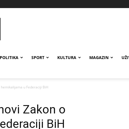
POLITIKA
SPORT
KULTURA
MAGAZIN
UŽ
 hemikalijama u Federaciji BiH
novi Zakon o
ederaciji BiH