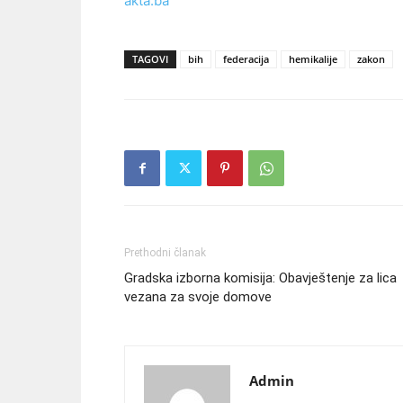
akta.ba
TAGOVI
bih
federacija
hemikalije
zakon
Prethodni članak
Gradska izborna komisija: Obavještenje za lica
vezana za svoje domove
Admin