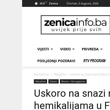
C
24.9
Četvrtak, 6 Augusta, 2026
Zenica
zenicainfo.ba
VIJESTI
VIDEO
PRIVREDA
POSLJEDNJI POZDRAVI
Naslovnica
Aktuelno
Uskoro na snazi novi Zakon o
Aktuelno
Vijesti
Bosna i Hercegovina
Uskoro na snazi 
hemikalijama u F