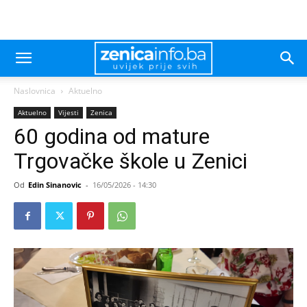
Naslovnica
Aktuelno
Aktuelno
Vijesti
Zenica
60 godina od mature
Trgovačke škole u Zenici
Od
Edin Sinanovic
-
16/05/2026 - 14:30