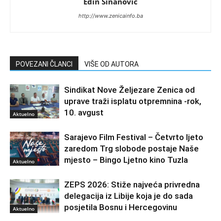
Edin Sinanovic
http://www.zenicainfo.ba
POVEZANI ČLANCI
VIŠE OD AUTORA
Sindikat Nove Željezare Zenica od
uprave traži isplatu otpremnina -rok,
10. avgust
Aktuelno
Sarajevo Film Festival – Četvrto ljeto
zaredom Trg slobode postaje Naše
mjesto – Bingo Ljetno kino Tuzla
Aktuelno
ZEPS 2026: Stiže najveća privredna
delegacija iz Libije koja je do sada
posjetila Bosnu i Hercegovinu
Aktuelno