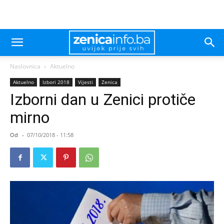
Naslovnica
Aktuelno
Aktuelno
Izbori 2018
Vijesti
Zenica
Izborni dan u Zenici protiče
mirno
Od
-
07/10/2018 - 11:58