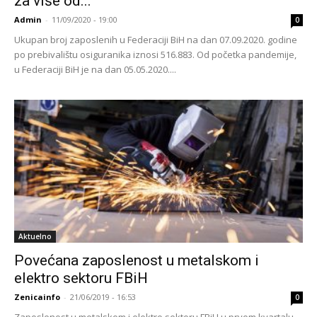
za više od...
Admin
-
11/09/2020 - 19:00
0
Ukupan broj zaposlenih u Federaciji BiH na dan 07.09.2020. godine
po prebivalištu osiguranika iznosi 516.883. Od početka pandemije,
u Federaciji BiH je na dan 05.05.2020....
Aktuelno
Povećana zaposlenost u metalskom i
elektro sektoru FBiH
Zenicainfo
-
21/06/2019 - 16:53
0
Zaposlenost u metalskom i elektro sektoru FBiH u prvom kvartalu