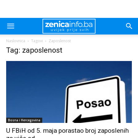
Naslovnica
Tagovi
Zaposlenost
Tag: zaposlenost
Bosna i Hercegovina
U FBiH od 5. maja porastao broj zaposlenih