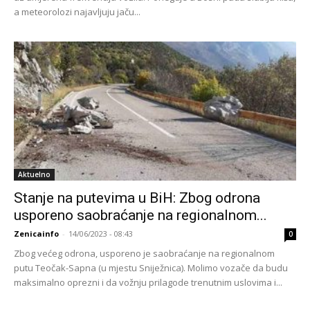
a meteorolozi najavljuju jaču...
Aktuelno
Stanje na putevima u BiH: Zbog odrona
usporeno saobraćanje na regionalnom...
Zenicainfo
-
14/06/2023 - 08:43
0
Zbog većeg odrona, usporeno je saobraćanje na regionalnom
putu Teočak-Sapna (u mjestu Sniježnica). Molimo vozače da budu
maksimalno oprezni i da vožnju prilagode trenutnim uslovima i...