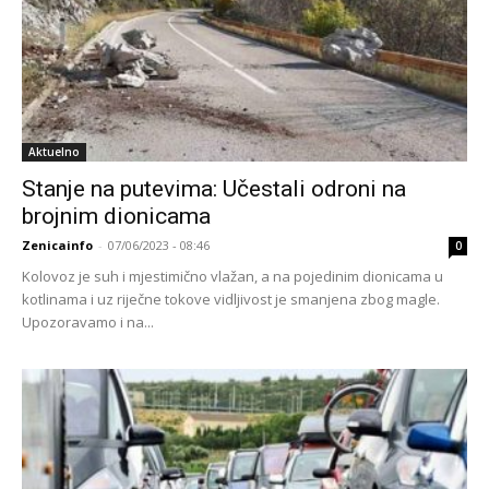
Aktuelno
Stanje na putevima: Učestali odroni na
brojnim dionicama
Zenicainfo
-
07/06/2023 - 08:46
0
Kolovoz je suh i mjestimično vlažan, a na pojedinim dionicama u
kotlinama i uz riječne tokove vidljivost je smanjena zbog magle.
Upozoravamo i na...