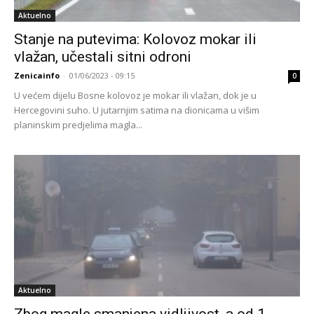
Aktuelno
Stanje na putevima: Kolovoz mokar ili
vlažan, učestali sitni odroni
Zenicainfo
-
01/06/2023 - 09:15
0
U većem dijelu Bosne kolovoz je mokar ili vlažan, dok je u
Hercegovini suho. U jutarnjim satima na dionicama u višim
planinskim predjelima magla...
Aktuelno
Zbog magle smanjena vidljivost, a od 1.