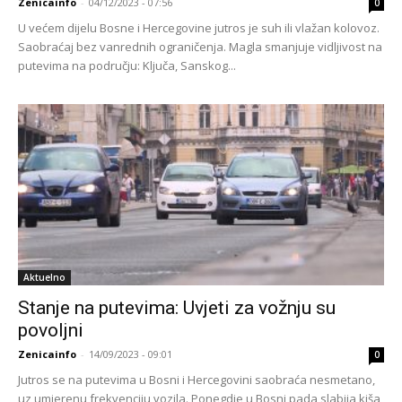
Zenicainfo
-
04/12/2023 - 07:56
0
U većem dijelu Bosne i Hercegovine jutros je suh ili vlažan kolovoz.
Saobraćaj bez vanrednih ograničenja. Magla smanjuje vidljivost na
putevima na području: Ključa, Sanskog...
Aktuelno
Stanje na putevima: Uvjeti za vožnju su
povoljni
Zenicainfo
-
14/09/2023 - 09:01
0
Jutros se na putevima u Bosni i Hercegovini saobraća nesmetano,
uz umjerenu frekvenciju vozila. Ponegdje u Bosni pada slabija kiša,