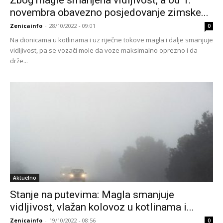
novembra obavezno posjedovanje zimske...
Zenicainfo
-
28/10/2022 - 09:01
0
Na dionicama u kotlinama i uz riječne tokove magla i dalje smanjuje
vidljivost, pa se vozači mole da voze maksimalno oprezno i da
drže...
Aktuelno
Stanje na putevima: Magla smanjuje
vidljivost, vlažan kolovoz u kotlinama i...
Zenicainfo
-
19/10/2022 - 08:56
0