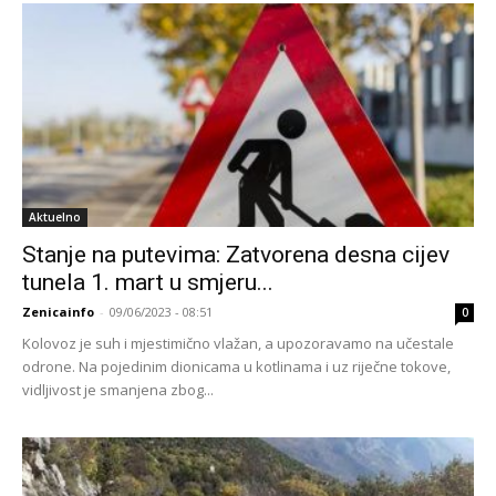
Aktuelno
Stanje na putevima: Zatvorena desna cijev
tunela 1. mart u smjeru...
Zenicainfo
-
09/06/2023 - 08:51
0
Kolovoz je suh i mjestimično vlažan, a upozoravamo na učestale
odrone. Na pojedinim dionicama u kotlinama i uz riječne tokove,
vidljivost je smanjena zbog...