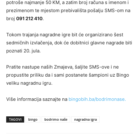
potroše najmanje 50 KM, a zatim broj računa s imenom i
prezimenom te mjestom prebivališta pošalju SMS-om na
broj
091 212 410
.
Tokom trajanja nagradne igre bit će organizirano šest
sedmičnih izvlačenja, dok će dobitnici glavne nagrade biti
poznati 20. jula.
Pratite nastupe naših Zmajeva, šaljite SMS-ove i ne
propustite priliku da i sami postanete šampioni uz Bingo
veliku nagradnu igru.
Više informacija saznajte na
bingobih.ba/bodrimonase.
TAGOVI
bingo
bodrimo naše
nagradna igra