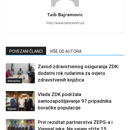
Taib Bajramovic
http://www.zenicainfo.ba
POVEZANI ČLANCI
VIŠE OD AUTORA
Zavod zdravstvenog osiguranja ZDK-
dodatni rok rudarima za ovjeru
zdravstvenih knjižica
Aktuelno
Vlada ZDK podržala
samozapošljavanje 97 pripadnika
boračke populacije
Vijesti
Prvi rezultat partnerstva ZEPS-a i
ViennaLinka: Na sajam stiže 15