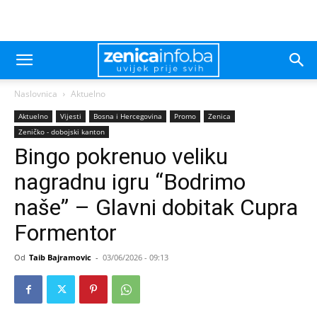
Naslovnica
Aktuelno
Aktuelno
Vijesti
Bosna i Hercegovina
Promo
Zenica
Zeničko - dobojski kanton
Bingo pokrenuo veliku
nagradnu igru “Bodrimo
naše” – Glavni dobitak Cupra
Formentor
Od
Taib Bajramovic
-
03/06/2026 - 09:13