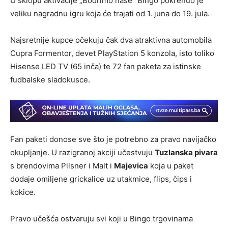
U sklopu aktivacije „Bodrimo naše“ Bingo pokrenuo je
veliku nagradnu igru koja će trajati od 1. juna do 19. jula.
Najsretnije kupce očekuju čak dva atraktivna automobila
Cupra Formentor, devet PlayStation 5 konzola, isto toliko
Hisense LED TV (65 inča) te 72 fan paketa za istinske
fudbalske sladokusce.
Fan paketi donose sve što je potrebno za pravo navijačko
okupljanje. U razigranoj akciji učestvuju
Tuzlanska pivara
s brendovima Pilsner i Malt i
Majevica
koja u paket
dodaje omiljene grickalice uz utakmice, flips, čips i
kokice.
Pravo učešća ostvaruju svi koji u Bingo trgovinama