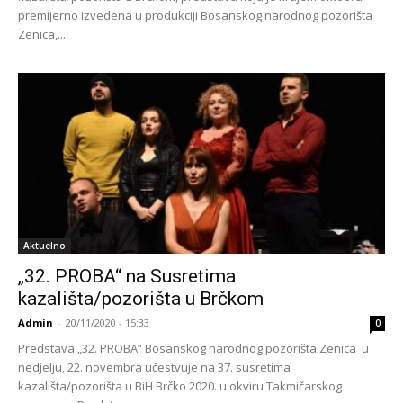
premijerno izvedena u produkciji Bosanskog narodnog pozorišta
Zenica,...
Aktuelno
„32. PROBA“ na Susretima
kazališta/pozorišta u Brčkom
Admin
-
20/11/2020 - 15:33
0
Predstava „32. PROBA“ Bosanskog narodnog pozorišta Zenica u
nedjelju, 22. novembra učestvuje na 37. susretima
kazališta/pozorišta u BiH Brčko 2020. u okviru Takmičarskog