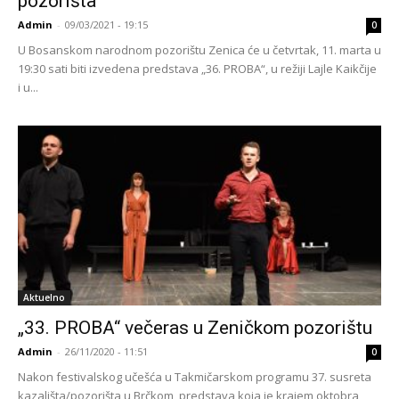
pozorišta
Admin
-
09/03/2021 - 19:15
0
U Bosanskom narodnom pozorištu Zenica će u četvrtak, 11. marta u
19:30 sati biti izvedena predstava „36. PROBA“, u režiji Lajle Kaikčije
i u...
Aktuelno
„33. PROBA“ večeras u Zeničkom pozorištu
Admin
-
26/11/2020 - 11:51
0
Nakon festivalskog učešća u Takmičarskom programu 37. susreta
kazališta/pozorišta u Brčkom, predstava koja je krajem oktobra