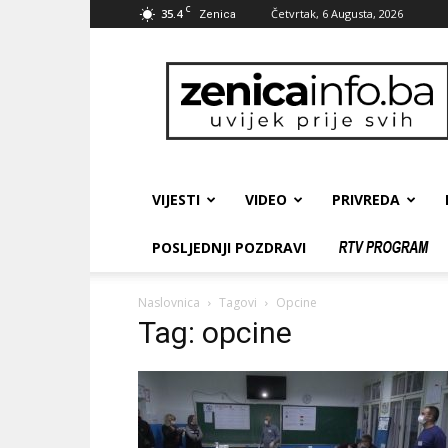
C
35.4
Četvrtak, 6 Augusta, 2026
Zenica
zenicainfo.ba
VIJESTI
VIDEO
PRIVREDA
POSLJEDNJI POZDRAVI
Naslovnica
Tagovi
Opcine
Tag: opcine