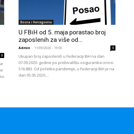
Bosna i Hercegovina
U FBiH od 5. maja porastao broj
zaposlenih za više od...
Admin
-
11/09/2020 - 19:00
0
0
Ukupan broj zaposlenih u Federaciji BiH na dan
07.09.2020. godine po prebivalištu osiguranika iznosi
ne
516.883. Od početka pandemije, u Federaciji BiH je na
ne
dan 05.05.2020....
 su