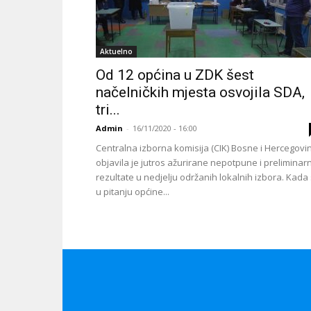
Aktuelno
Od 12 općina u ZDK šest
načelničkih mjesta osvojila SDA,
tri...
Admin
-
16/11/2020 - 16:00
Centralna izborna komisija (CIK) Bosne i Hercegovi
objavila je jutros ažurirane nepotpune i preliminar
rezultate u nedjelju održanih lokalnih izbora. Kada
u pitanju općine...