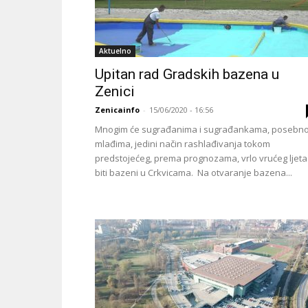
Aktuelno
Upitan rad Gradskih bazena u
Zenici
Zenicainfo
-
15/06/2020 - 16:56
Mnogim će sugrađanima i sugrađankama, posebn
mlađima, jedini način rashlađivanja tokom
predstojećeg, prema prognozama, vrlo vrućeg ljeta
biti bazeni u Crkvicama. Na otvaranje bazena...