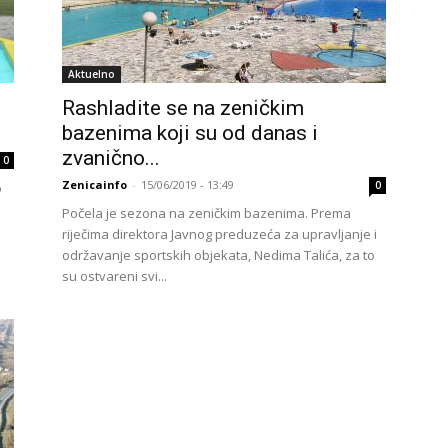
Aktuelno
Rashladite se na zeničkim
bazenima koji su od danas i
zvanično...
0
Zenicainfo
-
15/06/2019 - 13:49
0
o
Počela je sezona na zeničkim bazenima. Prema
riječima direktora Javnog preduzeća za upravljanje i
održavanje sportskih objekata, Nedima Talića, za to
su ostvareni svi...