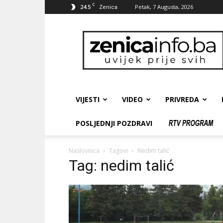
C
24.5
Petak, 7 Augusta, 2026
Zenica
zenicainfo.ba
VIJESTI
VIDEO
PRIVREDA
POSLJEDNJI POZDRAVI
Naslovnica
Tagovi
Nedim talić
Tag: nedim talić