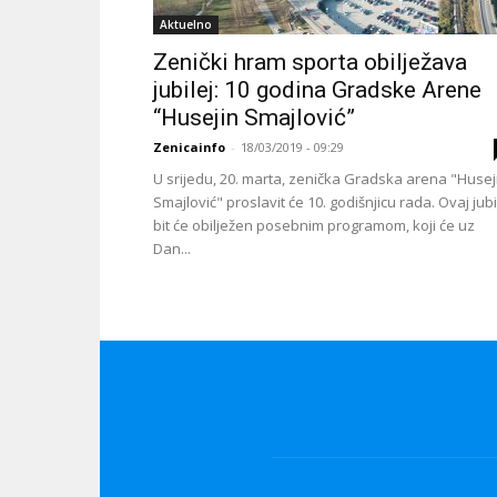
Aktuelno
Zenički hram sporta obilježava
jubilej: 10 godina Gradske Arene
“Husejin Smajlović”
Zenicainfo
-
18/03/2019 - 09:29
U srijedu, 20. marta, zenička Gradska arena "Husej
Smajlović" proslavit će 10. godišnjicu rada. Ovaj jubi
bit će obilježen posebnim programom, koji će uz
Dan...