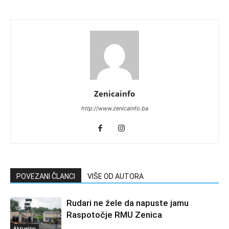
Zenicainfo
http://www.zenicainfo.ba
POVEZANI ČLANCI
VIŠE OD AUTORA
Rudari ne žele da napuste jamu
Raspotočje RMU Zenica
Aktuelno