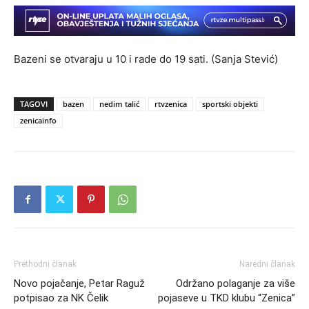
Bazeni se otvaraju u 10 i rade do 19 sati. (Sanja Stević)
TAGOVI
bazen
nedim talić
rtvzenica
sportski objekti
zenicainfo
Prethodni članak
Naredni članak
Novo pojačanje, Petar Raguž
Održano polaganje za više
potpisao za NK Čelik
pojaseve u TKD klubu “Zenica”