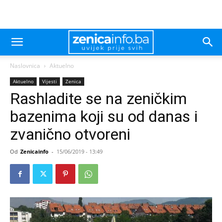
Naslovnica
Aktuelno
Aktuelno
Vijesti
Zenica
Rashladite se na zeničkim
bazenima koji su od danas i
zvanično otvoreni
Od
Zenicainfo
-
15/06/2019 - 13:49