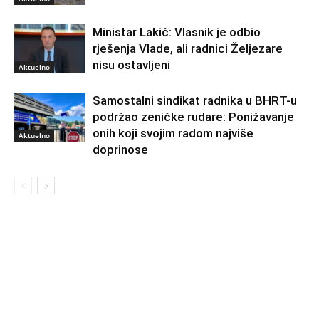
Ministar Lakić: Vlasnik je odbio
rješenja Vlade, ali radnici Željezare
nisu ostavljeni
Aktuelno
Samostalni sindikat radnika u BHRT-u
podržao zeničke rudare: Ponižavanje
onih koji svojim radom najviše
Aktuelno
doprinose