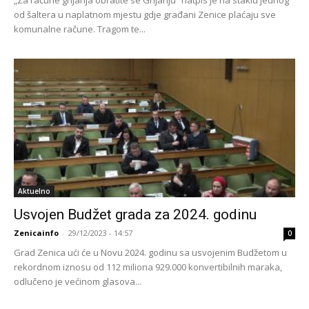
od šaltera u naplatnom mjestu gdje građani Zenice plaćaju sve
komunalne račune. Tragom te...
Aktuelno
Usvojen Budžet grada za 2024. godinu
Zenicainfo
-
29/12/2023 - 14:57
0
Grad Zenica ući će u Novu 2024. godinu sa usvojenim Budžetom u
rekordnom iznosu od 112 miliona 929.000 konvertibilnih maraka,
odlučeno je većinom glasova...