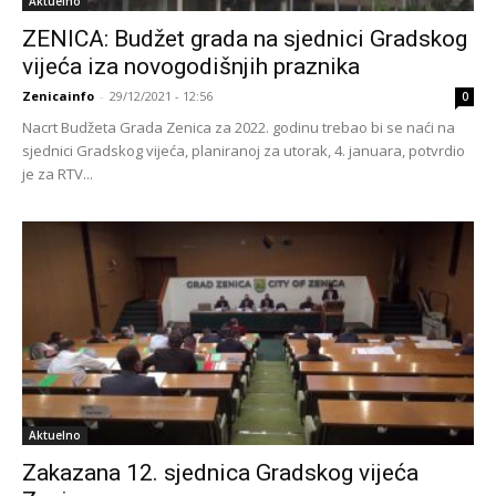
Aktuelno
ZENICA: Budžet grada na sjednici Gradskog
vijeća iza novogodišnjih praznika
Zenicainfo
-
29/12/2021 - 12:56
0
Nacrt Budžeta Grada Zenica za 2022. godinu trebao bi se naći na
sjednici Gradskog vijeća, planiranoj za utorak, 4. januara, potvrdio
je za RTV...
Aktuelno
Zakazana 12. sjednica Gradskog vijeća