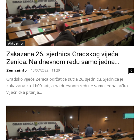
Aktuelno
Zakazana 26. sjednica Gradskog vijeća
Zenica: Na dnevnom redu samo jedna...
Zenicainfo
-
13/07/2022 - 11:20
0
Gradsko vijeće Zenica održat će sutra 26. sjednicu. Sjednica je
zakazana za 11:00 sati, a na dnevnom redu je samo jedna tačka -
Vijećnička pitanja...