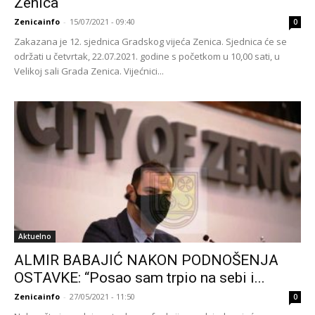
Zenica
Zenicainfo
-
15/07/2021 - 09:40
0
Zakazana je 12. sjednica Gradskog vijeća Zenica. Sjednica će se
održati u četvrtak, 22.07.2021. godine s početkom u 10,00 sati, u
Velikoj sali Grada Zenica. Vijećnici...
Aktuelno
ALMIR BABAJIĆ NAKON PODNOŠENJA
OSTAVKE: “Posao sam trpio na sebi i...
Zenicainfo
-
27/05/2021 - 11:50
0