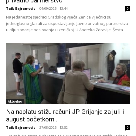
privatno partnerstvo
Taib Bajramovic
-
04/09/2025 - 13:44
0
Na jedanestoj sjednici Gradskog vijeća Zenica vijećnici su
jednoglasno glasali za uspostavljanje Javno privatnog partnerstva
u cilju sanacije poslovanja u zeničkoj JU Apoteka Zdravlje. Šesta...
Aktuelno
Na naplatu stižu računi JP Grijanje za juli i
august početkom...
Taib Bajramovic
-
27/08/2025 - 13:52
0
„Za račune grijanja obratite se Grijanju“ natpis je na staklu jednog