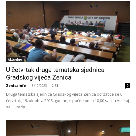
Aktuelno
U četvrtak druga tematska sjednica
Gradskog vijeća Zenica
Zenicainfo
-
13/10/2023 - 12:51
0
Druga tematska sjednica Gradskog vijeća Zenica održat će se u
četvrtak, 19. oktobra 2023. godine, s početkom u 10,00 sati, u Velikoj
sali Grada...