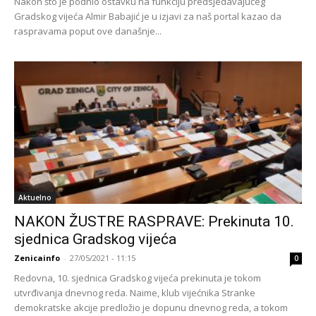
Nakon što je podnio ostavku na funkciju predsjedavajućeg
Gradskog vijeća Almir Babajić je u izjavi za naš portal kazao da
raspravama poput ove današnje...
Aktuelno
NAKON ŽUSTRE RASPRAVE: Prekinuta 10.
sjednica Gradskog vijeća
Zenicainfo
-
27/05/2021 - 11:15
0
Redovna, 10. sjednica Gradskog vijeća prekinuta je tokom
utvrđivanja dnevnog reda. Naime, klub vijećnika Stranke
demokratske akcije predložio je dopunu dnevnog reda, a tokom