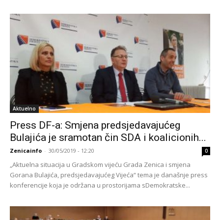
Aktuelno
Press DF-a: Smjena predsjedavajućeg
Bulajića je sramotan čin SDA i koalicionih...
Zenicainfo
-
30/05/2019 - 12:20
0
„Aktuelna situacija u Gradskom vijeću Grada Zenica i smjena
Gorana Bulajića, predsjedavajućeg Vijeća“ tema je današnje press
konferencije koja je održana u prostorijama sDemokratske...