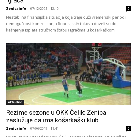
igrača
Zenicainfo
-
07/12/2021 - 12:10
0
Nestabilna finansijska situacija koja traje duži vremenski period i
nemogućnost kontrolisanja finansijskih tokova doveli su do
kašnjenja isplata stručnom štabu i igračima u košarkaškom...
Aktuelno
Rezime sezone u OKK Čelik: Zenica
zaslužuje da ima košarkaški klub...
Zenicainfo
-
07/06/2019 - 11:41
0
Drugu godinu zaredom OKK Čelik izborio je plasman u play off za