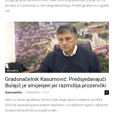
prvaka A1 i plasman u viši rang takmičenja. Prošle godine su izgubili
od...
Aktuelno
Gradonačelnik Kasumović: Predsjedavajući
Bulajić je smijenjen jer razmišlja prozenički
Zenicainfo
-
31/05/2019 - 17:27
0
Iako su većini građana Zenice više nego jasne namjere zeničke
SDA da opstrukcijama putem vijećnika u Gradskom vijeću i njihovih
koalicionih partnera osujeti svaki...