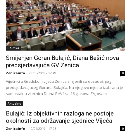
Politika
Smijenjen Goran Bulajić, Diana Bešić nova
predsjedavajuća GV Zenica
Zenicainfo
-
29/05/2019 - 12:49
0
Vijećnici u Gradskom vijeću Zenica smijenili su dosadašnjeg
predsjedavajućeg Gorana Bulajića. Na njegovo mjesto izabrana je
samostalna vijećnica Diana Bešić sa 16 glasova ZA, osam...
Aktuelno
Bulajić: Iz objektivnih razloga ne postoje
okolnosti za održavanje sjednice Vijeća
Zenicainfo
-
10/04/2019 - 17:06
0