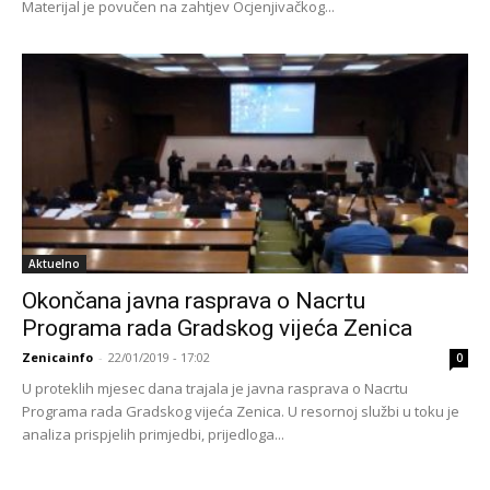
Materijal je povučen na zahtjev Ocjenjivačkog...
Aktuelno
Okončana javna rasprava o Nacrtu
Programa rada Gradskog vijeća Zenica
Zenicainfo
-
22/01/2019 - 17:02
0
U proteklih mjesec dana trajala je javna rasprava o Nacrtu
Programa rada Gradskog vijeća Zenica. U resornoj službi u toku je
analiza prispjelih primjedbi, prijedloga...