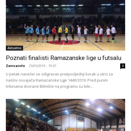
Aktuelno
Poznati finalisti Ramazanske lige u futsalu
Zenicainfo
-
25/05/2019 - 19:47
0
U petak navečer se odigravao pretposljednji korak u utrci za
naslov osvajača Ramazanske Lige 1440/2019. Pred punim
tribinama dvorane Bilmišće na programu su bile...