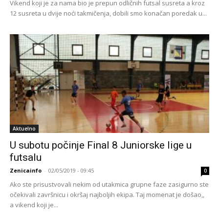
Vikend koji je za nama bio je prepun odličnih futsal susreta a kroz
12 susreta u dvije noći takmičenja, dobili smo konačan poredak u...
Aktuelno
U subotu počinje Final 8 Juniorske lige u
futsalu
Zenicainfo
-
02/05/2019 - 09:45
0
Ako ste prisustvovali nekim od utakmica grupne faze zasigurno ste
očekivali završnicu i okršaj najboljih ekipa. Taj momenat je došao,,
a vikend koji je...