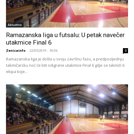
Aktuelno
Ramazanska liga u futsalu: U petak navečer
utakmice Final 6
Zenicainfo
-
22/05/2019 - 18:06
0
Ramazanska liga je došla u svoju završnu fazu, a predposljednju
takmičarsku noć će biti odigrane utakmice Final 6 gdje se takmiči 6
ekipa koje...