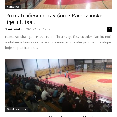
Aktuelno
Poznati učesnici završnice Ramazanske
lige u futsalu
Zenicainfo
-
19/05/2019 - 17:37
0
Ramazanska liga 1440/2019 je ušla u svoju četvrtu takmičarsku noć,
a utakmice knock-out faze su uz mnogo uzbuđenja iznjedrile ekipe
koje su plasirane u...
Ostali sportovi