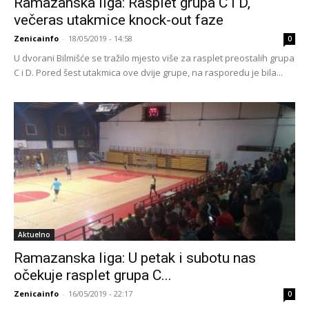
Ramazanska liga: Rasplet grupa C i D,
večeras utakmice knock-out faze
Zenicainfo
-
18/05/2019 - 14:58
0
U dvorani Bilmišće se tražilo mjesto više za rasplet preostalih grupa
C i D. Pored šest utakmica ove dvije grupe, na rasporedu je bila...
Aktuelno
Ramazanska liga: U petak i subotu nas
očekuje rasplet grupa C...
Zenicainfo
-
16/05/2019 - 22:17
0