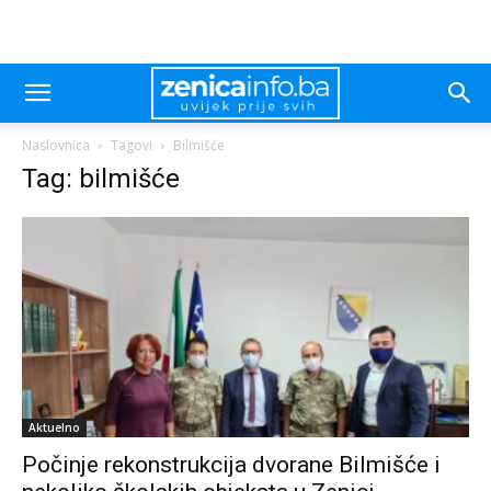
Naslovnica
Tagovi
Bilmišće
Tag: bilmišće
Aktuelno
Počinje rekonstrukcija dvorane Bilmišće i