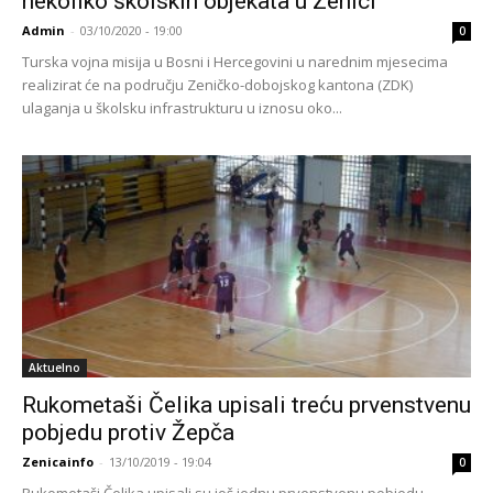
nekoliko školskih objekata u Zenici
Admin
-
03/10/2020 - 19:00
0
Turska vojna misija u Bosni i Hercegovini u narednim mjesecima
realizirat će na području Zeničko-dobojskog kantona (ZDK)
ulaganja u školsku infrastrukturu u iznosu oko...
Aktuelno
Rukometaši Čelika upisali treću prvenstvenu
pobjedu protiv Žepča
Zenicainfo
-
13/10/2019 - 19:04
0
Rukometaši Čelika upisali su još jednu prvenstvenu pobjedu.