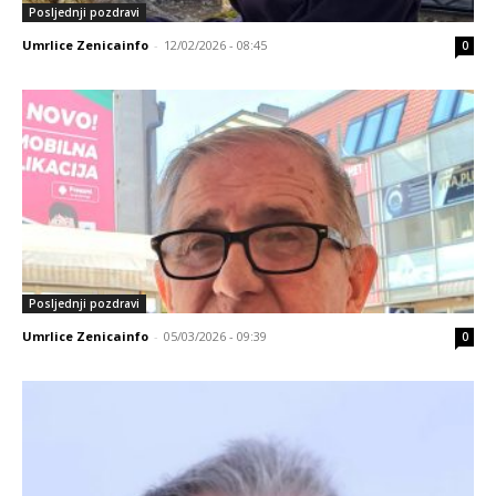
Posljednji pozdravi
Umrlice Zenicainfo
-
12/02/2026 - 08:45
0
Posljednji pozdravi
Umrlice Zenicainfo
-
05/03/2026 - 09:39
0