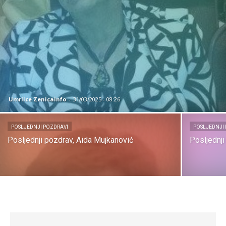
Umrlice Zenicainfo
-
31/03/2025 - 08:26
POSLJEDNJI POZDRAVI
POSLJEDNJI
Posljednji pozdrav, Aida Mujkanović
Posljednj