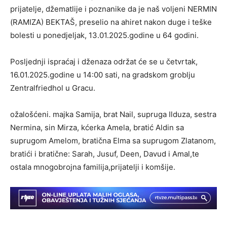
prijatelje, džematlije i poznanike da je naš voljeni NERMIN
(RAMIZA) BEKTAŠ, preselio na ahiret nakon duge i teške
bolesti u ponedjeljak, 13.01.2025.godine u 64 godini.
Posljednji ispraćaj i dženaza održat će se u četvrtak,
16.01.2025.godine u 14:00 sati, na gradskom groblju
Zentralfriedhol u Gracu.
ožalošćeni. majka Samija, brat Nail, supruga Ilduza, sestra
Nermina, sin Mirza, kćerka Amela, bratić Aldin sa
suprugom Amelom, bratična Elma sa suprugom Zlatanom,
bratići i bratične: Sarah, Jusuf, Deen, Davud i Amal,te
ostala mnogobrojna familija,prijatelji i komšije.